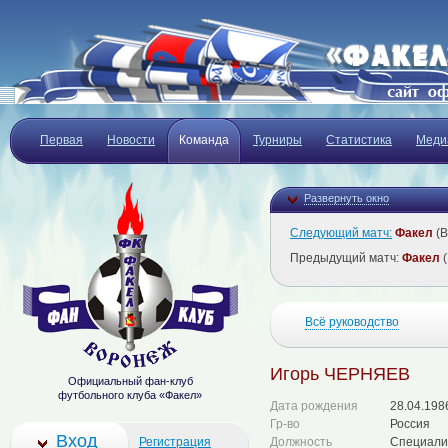
Первая
Новости
Команда
Турниры
Статистика
Меди
Развернуть окно
Следующий матч:
Факел
(В
Предыдущий матч:
Факел
(
Всё руководство
Игорь ЧЕРНЯЕВ
Официальный фан-клуб
футбольного клуба «Факел»
Дата рождения
28.04.198
Гр-во
Россия
Вход
Регистрация
Должность
Специали