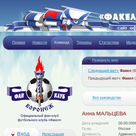
Первая
Новости
Команда
Турниры
Статистика
Меди
Развернуть окно
Следующий матч:
Факел
(В
Предыдущий матч:
Факел
(
Всё руководство
Анна МАЛЬЦЕВА
Официальный фан-клуб
футбольного клуба «Факел»
Дата рождения
00.00.000
Гр-во
Россия
Вход
Регистрация
Должность
Админист