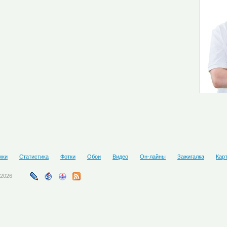
мки
Статистика
Фотки
Обои
Видео
Он-лайны
Зажигалка
Кар
-2026