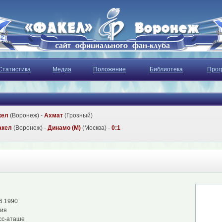
Статистика
Медиа
Положение
Библиотека
Прог
кел
(Воронеж) -
Ахмат
(Грозный)
акел
(Воронеж) -
Динамо (М)
(Москва) -
0:1
6.1990
сия
сс-аташе