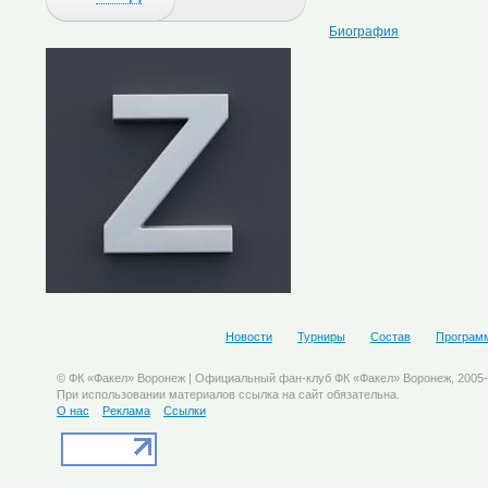
Биография
Новости
Турниры
Состав
Програм
© ФК «Факел» Воронеж | Официальный фан-клуб ФК «Факел» Воронеж, 2005
При использовании материалов ссылка на сайт обязательна.
О нас
Реклама
Ссылки