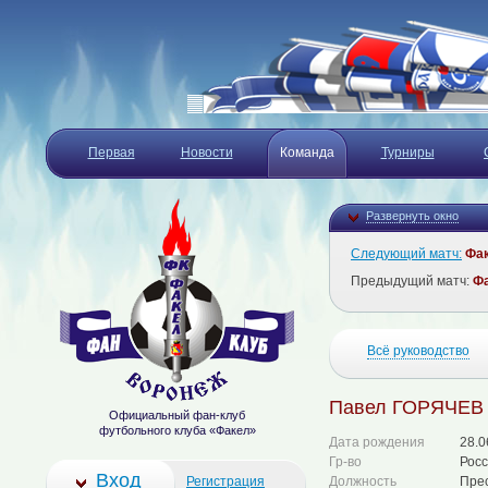
Первая
Новости
Команда
Турниры
Развернуть окно
Следующий матч:
Фа
Предыдущий матч:
Ф
Всё руководство
Павел ГОРЯЧЕВ
Официальный фан-клуб
футбольного клуба «Факел»
Дата рождения
28.0
Гр-во
Рос
Вход
Регистрация
Должность
Пре