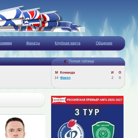
раммки
Фанаты
Клубная карта
Общение
Полная таблица
М
Команда
И
О
14
Факел
2
0