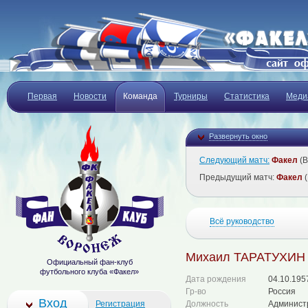
Первая
Новости
Команда
Турниры
Статистика
Меди
Развернуть окно
Следующий матч:
Факел
(В
Предыдущий матч:
Факел
(
Всё руководство
Михаил ТАРАТУХИН
Официальный фан-клуб
футбольного клуба «Факел»
Дата рождения
04.10.195
Гр-во
Россия
Вход
Регистрация
Должность
Админист