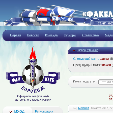
Первая
Новости
Команда
Турниры
Статистика
Меди
Развернуть окно
Следующий матч:
Факел
(В
Предыдущий матч:
Факел
(
Поиск по дате
от:
07.08
Официальный фан-клуб
07.08
футбольного клуба «Факел»
Melnikoff
8 марта 2017, 22
Вход
Регистрация