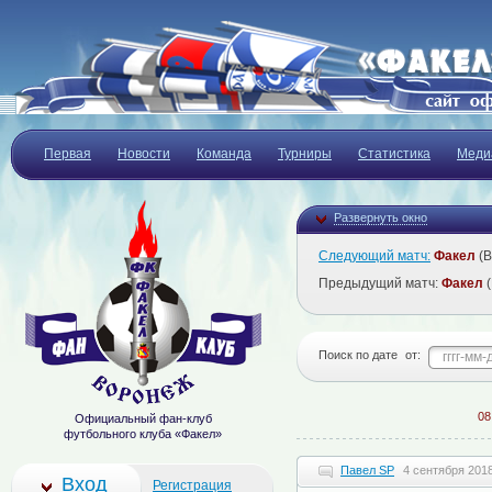
Первая
Новости
Команда
Турниры
Статистика
Меди
Развернуть окно
Следующий матч:
Факел
(В
Предыдущий матч:
Факел
(
Поиск по дате
от:
08.08
Официальный фан-клуб
футбольного клуба «Факел»
Павел SP
4 сентября 2018
Вход
Регистрация