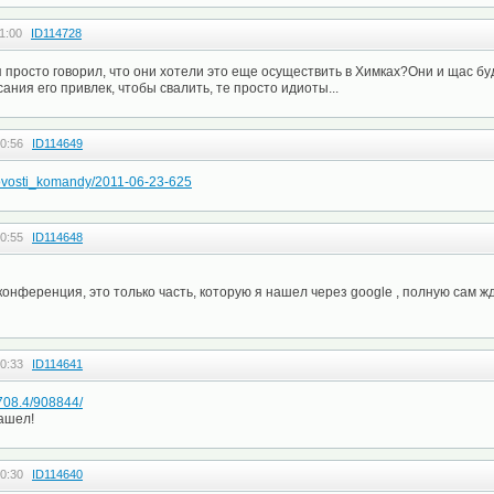
1:00
ID114728
просто говорил, что они хотели это еще осуществить в Химках?Они и щас бу
сания его привлек, чтобы свалить, те просто идиоты...
0:56
ID114649
/novosti_komandy/2011-06-23-625
0:55
ID114648
конференция, это только часть, которую я нашел через google , полную сам ж
0:33
ID114641
25708.4/908844/
нашел!
0:30
ID114640