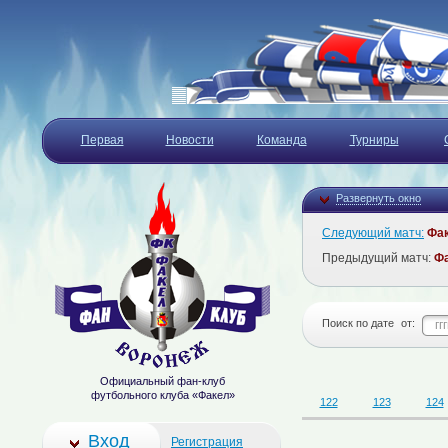
Первая
Новости
Команда
Турниры
Развернуть окно
Следующий матч:
Фа
Предыдущий матч:
Ф
Поиск по дате
от:
Официальный фан-клуб
футбольного клуба «Факел»
122
123
124
Вход
Регистрация