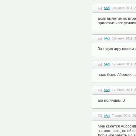
bAd
18 июня 2011, 2
Если вылетим во втор
приложить все усилия 
bAd
18 июня 2011, 2
За такую игру нашим 
bAd
17 июня 2011, 2
надо было Аброскина
bAd
17 июня 2011, 2
ага поглядим :D
bAd
7 июня 2011, 20
Мне кажется Аброскин
возможность, он ей по
Логуа мог забить.Но 