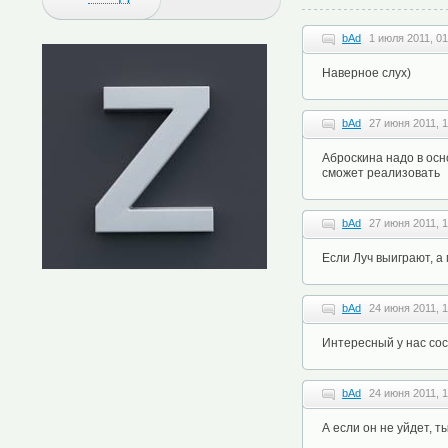
bAd
1 июля 2011, 01
Наверное слух)
bAd
27 июня 2011, 1
Аброскина надо в осн
сможет реализовать
bAd
27 июня 2011, 1
Если Луч выиграют, а
bAd
24 июня 2011, 1
Интересный у нас сос
bAd
24 июня 2011, 1
А если он не уйдет, 