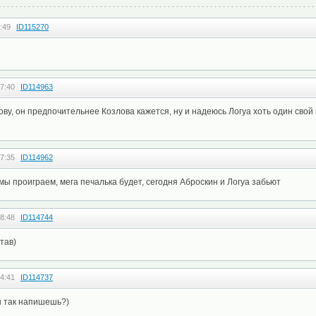
:49
ID115270
7:40
ID114963
ову, он предпочительнее Козлова кажется, ну и надеюсь Логуа хоть один свой
7:35
ID114962
 мы проиграем, мега печалька будет, сегодня Аброскин и Логуа забьют
8:48
ID114744
тав)
4:41
ID114737
ты так напишешь?)