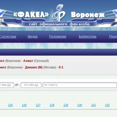
Статистика
Медиа
Положение
Библиотека
Прог
кел
(Воронеж) -
Ахмат
(Грозный)
акел
(Воронеж) -
Динамо (М)
(Москва) -
0:1
до:
125
126
127
128
129
130
131
132