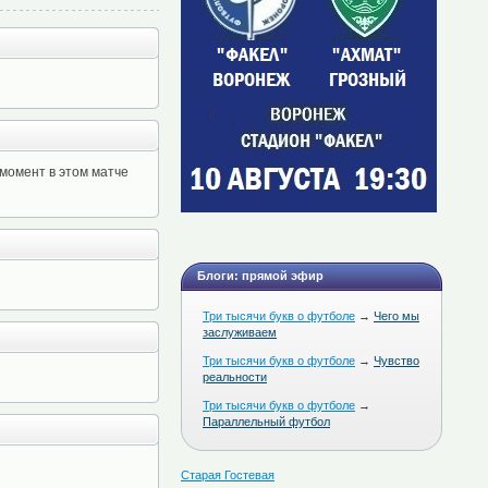
 момент в этом матче
Блоги: прямой эфир
Три тысячи букв о футболе
→
Чего мы
заслуживаем
Три тысячи букв о футболе
→
Чувство
реальности
Три тысячи букв о футболе
→
Параллельный футбол
Старая Гостевая