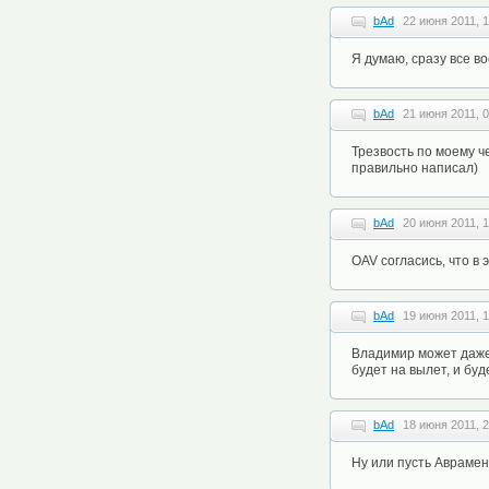
bAd
22 июня 2011, 1
Я думаю, сразу все во
bAd
21 июня 2011, 0
Трезвость по моему ч
правильно написал)
bAd
20 июня 2011, 1
OAV согласись, что в
bAd
19 июня 2011, 1
Владимир может даже 
будет на вылет, и буд
bAd
18 июня 2011, 2
Ну или пусть Авраменк