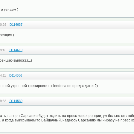
о узнаем )
0:26
ID114637
ренция (
9:45
ID114619
ренцию выложат...)
4:11
ID114586
шней утренней тренировки от lender'а не предвидятся?)
9:38
ID114539
ать, наверн Сарсания будет ходить на пресс конференции, уж больно он люб
, а когда выигрываем то Байдачный, надеюсь Сарсанию мы ниразу не пресс 