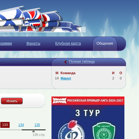
раммки
Фанаты
Клубная карта
Общение
Полная таблица
М
Команда
И
О
14
Факел
2
0
133
134
135
135 стр.