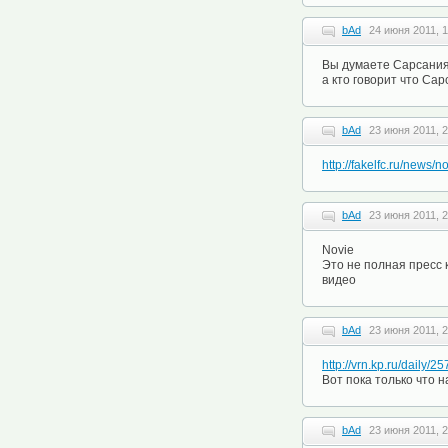
bAd
24 июня 2011, 1
Вы думаете Сарсания 
а кто говорит что Сар
bAd
23 июня 2011, 2
http://fakelfc.ru/news
bAd
23 июня 2011, 2
Novie
Это не полная пресс 
видео
bAd
23 июня 2011, 2
http://vrn.kp.ru/daily/
Вот пока только что 
bAd
23 июня 2011, 2