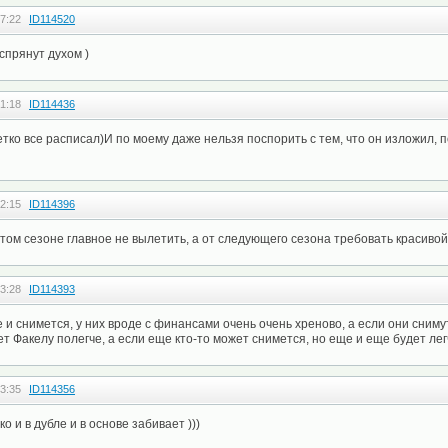
7:22
ID114520
спрянут духом )
1:18
ID114436
етко все расписал)И по моему даже нельзя поспорить с тем, что он изложил, п
2:15
ID114396
 этом сезоне главное не вылетить, а от следующего сезона требовать красиво
3:28
ID114393
и снимется, у них вроде с финансами очень очень хреново, а если они сниму
ет Факелу полегче, а если еще кто-то может снимется, но еще и еще будет лег
3:35
ID114356
о и в дубле и в основе забивает )))