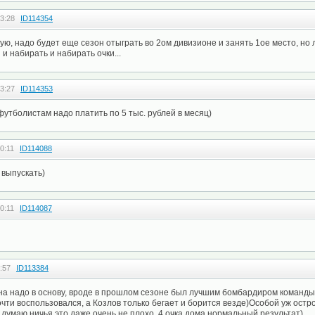
3:28
ID114354
ую, надо будет еще сезон отыграть во 2ом дивизионе и занять 1ое место, но
и набирать и набирать очки...
3:27
ID114353
футболистам надо платить по 5 тыс. рублей в месяц)
0:11
ID114088
 выпускать)
0:11
ID114087
:57
ID113384
а надо в основу, вроде в прошлом сезоне был лучшим бомбардиром команды, 
чти воспользовался, а Козлов только бегает и борится везде)Особой уж остро
я думаю ничья это даже очень не плохо, 4 очка дома нормальный результат)