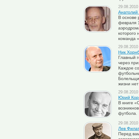
29.08.2010 
Анатолий 
В основе 
февраля 1
аэродрома
которого 
команда 
29.08.2010 
Ник Хорнб
Главный г
через при
Каждое со
футбольн
Болельщик
жизни нет
29.08.2010 
Юрий Кор
В книге «
возникнов
футбола.
29.08.2010 
Лев Фила
Перед вам