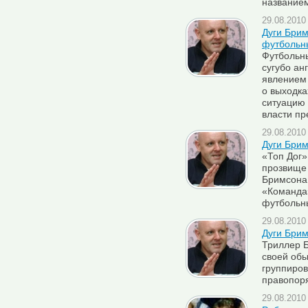
название
29.08.2010 
Дуги Бри
футбольны
Футбольны
сугубо ан
явлением 
о выходка
ситуацию
власти пр
29.08.2010 
Дуги Брим
«Топ Дог»
прозвище
Бримсона
«Команда»
футбольны
29.08.2010 
Дуги Бри
Триллер 
своей обы
группиров
правопор
29.08.2010 