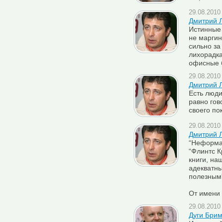
29.08.2010 
Дмитрий Л
Истинные 
не маргин
сильно за
лихорадка
офисные 
29.08.2010 
Дмитрий Л
Есть люди
равно гов
своего по
29.08.2010 
Дмитрий 
“Неформа
“Флинтс К
книги, на
адекватны
полезным
От имени 
29.08.2010 
Дуги Брим