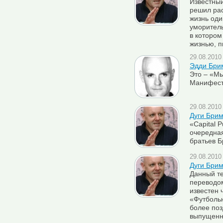
Известный
решил рас
жизнь оди
уморитель
в котором
жизнью, п
29.08.2010 
Эдди Бри
Это – «Мы
Манифест 
29.08.2010 
Дуги Бри
«Capital 
очередная
братьев Б
29.08.2010 
Дуги Брим
Данный т
переводом
известен 
«Футбольн
более поз
выпущенн