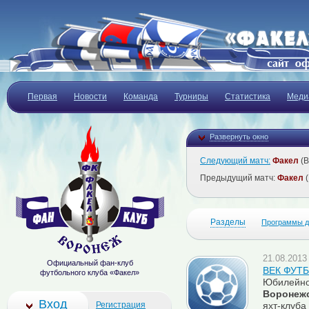
Первая
Новости
Команда
Турниры
Статистика
Меди
Развернуть окно
Следующий матч:
Факел
(В
Предыдущий матч:
Факел
(
Разделы
Программы д
21.08.2013 
Официальный фан-клуб
ВЕК ФУТ
футбольного клуба «Факел»
Юбилейно
Воронеж
Вход
Регистрация
яхт-клуба