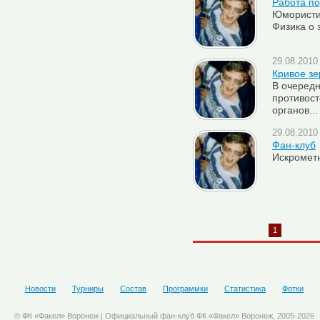
Работа по
Юмористи
Физика о 
29.08.2010 
Кривое зе
В очередн
противос
органов...
29.08.2010 
Фан-клуб
Искрометн
1
Новости
Турниры
Состав
Программки
Статистика
Фотки
© ФК «Факел» Воронеж | Официальный фан-клуб ФК «Факел» Воронеж, 2005-2026