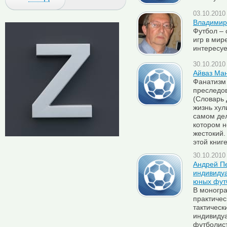
03.10.2010 
Владимир
Футбол – 
игр в мир
интересуе
30.10.2010 
Айваз Ма
Фанатизм 
преследо
(Словарь 
жизнь хул
самом дел
котором 
жестокий.
этой книге
30.10.2010 
Андрей П
индивидуа
юных фут
В моногр
практичес
тактичес
индивидуа
футболис