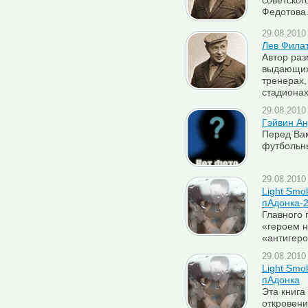
советског
Федотова
29.08.2010 
Лев Фила
Автор раз
выдающих
тренерах,
стадионах
29.08.2010 
Гэйвин Ан
Перед Вам
футбольны
29.08.2010 
Light Smo
пАдонка-
Главного 
«героем н
«антигер
29.08.2010 
Light Smo
пАдонка
Эта книга 
откровени