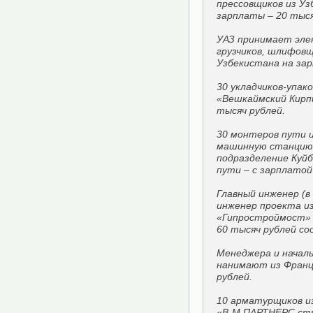
прессовщиков из Уз
зарплаты – 20 тыся
УАЗ принимает эле
грузчиков, шлифовщ
Узбекистана на зар
30 укладчиков-упак
«Вешкаймский Кирпи
тысяч рублей.
30 монтеров пути 
машинную станцию
подразделение Куй
пути – с зарплатой
Главный инженер (в
инженер проекта и
«Гипростроймост» 
60 тысяч рублей с
Менеджера и начал
нанимают из Франц
рублей.
10 арматурщиков и
«В-М ПАРТНЕРС стр