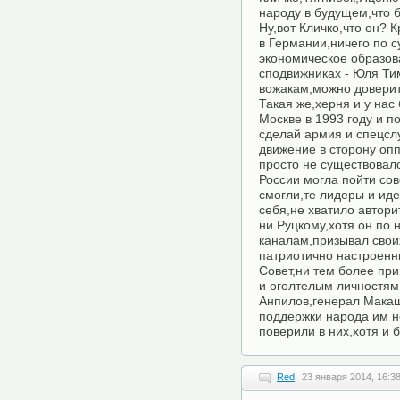
народу в будущем,что б
Ну,вот Кличко,что он? 
в Германии,ничего по с
экономическое образов
сподвижниках - Юля Тим
вожакам,можно доверит
Такая же,херня и у нас
Москве в 1993 году и п
сделай армия и спецсл
движение в сторону оп
просто не существовало
России могла пойти сов
смогли,те лидеры и ид
себя,не хватило автори
ни Руцкому,хотя он п
каналам,призывал свои
патриотично настроен
Совет,ни тем более пр
и оголтелым личностям
Анпилов,генерал Макаш
поддержки народа им не
поверили в них,хотя и 
Red
23 января 2014, 16:3