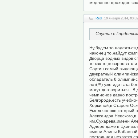
медленно проходил свой
Red
19 января 2014, 03:0
Саутин с Гордеевы
Ну,будем то надеяться,
наконец то,найдут ком
Дворца водных видов с
то как то,позорновато 
Саутин самый выдающи
двукратный олимпийски
обладатель 8 олимпийск
лет(!!!) уже идет эта б
могут договориться...В
чемпионов давно постр
Белгороде,есть учебно
Хоркиной,в Старом Оск
Емельяненко,который н
Александра Невского,в
им.Сухарева,имени Але
Адлере,даже в Цхинвал
имени Алины Кабаевой..
постоянная нехватка сре