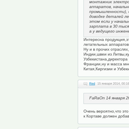
монтажник электр
аппаратов, начальн
промышленности), 
доводке деталей л
этом если у началь
зарплата в 30 тысяч
а у ведущего инжен
Интересна продукция,э
летательных аппаратов и
Ну и в прочих отраслях,
Индии,швеи из Литвы,к
Узбекистана,директора
Франции,ну и масса мн
Китая,Киргизии и Узбеки
Red
15 января 2014, 00:1
FaRaOn 14 января 2
Очень вероятно,что это
к Кортаве должен добав