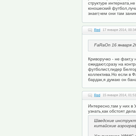
структуре интерната,не 
юношеский футбол,лучш
знает,чем они там заним
Red
17 января 2014, 00:3
FaRaOn 16 января 2
Криворучко - не факт,у
ожидают,сразу на контр
футболист,лидер Белгор
коллектива.Но если в Ф
бардак,я думаю он бана
Red
15 января 2014, 01:5
Интересно,там у них в 
узнать,как обстоят дела
Шведские инструкт
китайские аэрогра