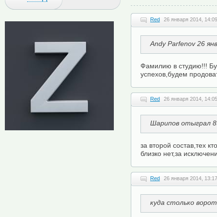
Red
26 января 2014, 14:0
Andy Parfenov 26 ян
Фамилию в студию!!! Бу
успехов,будем продоват
Red
26 января 2014, 14:0
Шарипов отыграл 8
за второй состав,тех кт
близко нет,за исключе
Red
26 января 2014, 13:1
куда столько ворот