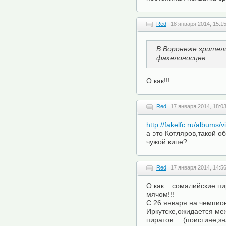
Red
18 января 2014, 15:1
В Воронеже зрите
факелоносцев
О как!!!
Red
17 января 2014, 18:0
http://fakelfc.ru/album
а это Котляров,такой о
чужой кипе?
Red
17 января 2014, 14:5
О как....сомалийские пи
мячом!!!
С 26 января на чемпио
Иркутске,ожидается м
пиратов.....(поистине,з