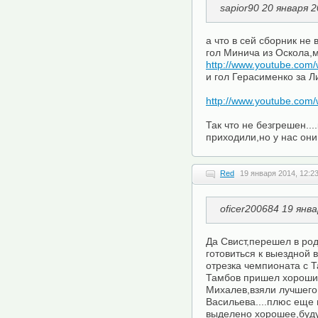
sapior90 20 января 
а что в сей сборник не
гол Минича из Оскола,
http://www.youtube.co
и гол Герасименко за Л
http://www.youtube.com
Так что не безгрешен...
приходили,но у нас они
Red
19 января 2014, 12:2
oficer200684 19 янв
Да Свист,перешел в род
готовиться к выездной 
отрезка чемпионата с 
Тамбов пришел хороший
Михалев,взяли лучшего
Васильева....плюс еще
выделено хорошее,буду