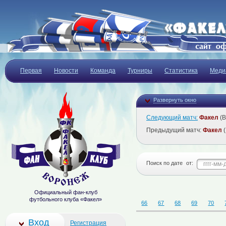
Первая
Новости
Команда
Турниры
Статистика
Меди
Развернуть окно
Следующий матч:
Факел
(В
Предыдущий матч:
Факел
(
Поиск по дате
от:
Официальный фан-клуб
футбольного клуба «Факел»
66
67
68
69
70
Вход
Регистрация