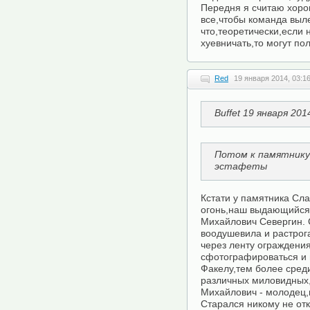
Передня я считаю хоро
все,чтобы команда выле
что,теоретически,если 
хуевничать,то могут пол
Red
19 января 2014, 03:1
Buffet 19 января 201
Потом к памятнику 
эстафеты
Кстати у памятника Сл
огонь,наш выдающийся
Михайлович Севергин. 
воодушевила и растрог
через ленту ограждения
сфотографироваться и 
Факелу,тем более сред
различных миловидных,
Михайлович - молодец,в
Старался никому не отк