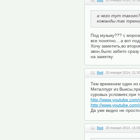
Red
20 января 2014, 22:3
а чего тут такого?
команды так трени
Под музыку??? с мороз
все понятно....а вот по
Хочу заметить,во втор
звон,было забито сразу 
на заметку.
Red
20 января 2014, 21:3
Тем временем один из 
Металлург из Выксы,пр
суровых условиях,при 
http://www.youtube.com/
http://www.youtube.co
Да уже видно не просто
Red
20 января 2014, 15:0