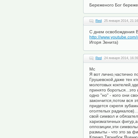
Береженого Бог береже
Red
25 января 2014, 21:1
С днем освобождения В
http://www.youtube.co
Игоря Зенита)
Red
24 января 2014, 16:3
Mc
Я вот лично,частично п
Грушевской,даже тех к
молотовых коктелей,зде
принято бороться...это 
одно "но" - кого они с
закончится,потом вся э
придется скрепя зубам
оголтелых радикалов)..
свой символ и обязател
харизматичных фигур,а
оппозиции,эти символы
размыты - что это за фи
Кличко,Тягнибок,Яценюк