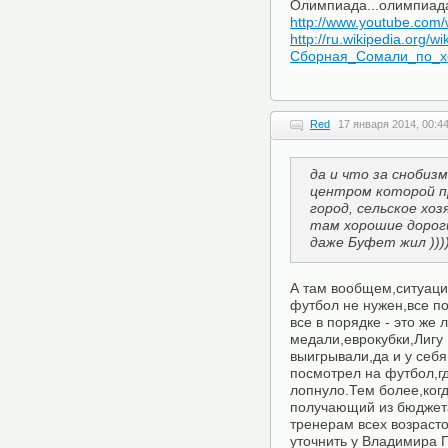
Олимпиада...олимпиада
http://www.youtube.com
http://ru.wikipedia.org/wik
Сборная_Сомали_по_х
Red
17 января 2014, 00:4
да и что за снобизм
центром которой п
город, сельское хоз
там хорошие дорог
даже Буфет жил ))))
А там вообщем,ситуаци
футбол не нужен,все по
все в порядке - это же
медали,еврокубки,Лигу
выигрывали,да и у себя
посмотрел на футбол,гд
лопнуло.Тем более,когд
получающий из бюджета
тренерам всех возрасто
уточнить у Владимира 