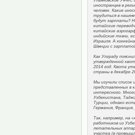
Ульяновское УФМС 
иностранцев в реги
человек. Какие ино
трудиться в нашем 
будут зарплаты? Н
китайские перевод
китайские аэрогар
индийские ткачи, е
Израиля. А хоккейн
Швеции с зарплатой
Как Улграду поясни
утвержденной квот
2014 год. Квота у
страны в декабре 2
Мы изучили список 
представленных в 
интересного. Мног
Узбекистана, Таджи
Турции, однако ест
Германия, Франция,
Так, например, на 
работников из Узбе
летательных аппар
участка (в промышл