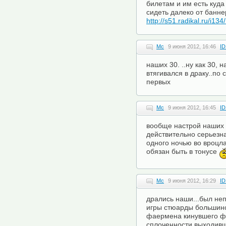
билетам и им есть куда
сидеть далеко от банне
http://s51.radikal.ru/i1
Mc
9 июня 2012, 16:46
ID
наших 30. ..ну как 30, 
втягивался в драку..по
первых
Mc
9 июня 2012, 16:45
ID
вообще настрой наших 
действительно серьезна
одного ночью во вроцлав
обязан быть в тонусе
Mc
9 июня 2012, 16:29
ID
дрались наши...был не
игры стюарды большинс
фаермена кинувшего фа
сплоченности выходивш