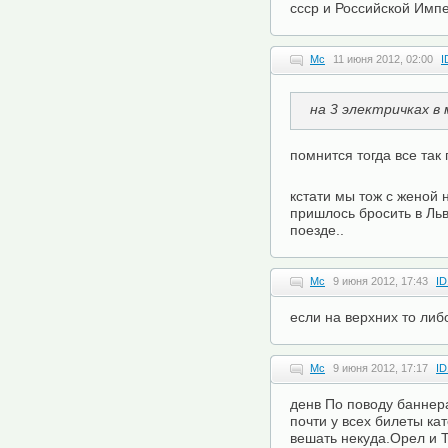
ссср и Российской Имп
Mc
11 июня 2012, 02:00
I
на 3 электричках в 
помнится тогда все так
кстати мы тож с женой
пришлось бросить в Льв
поезде..
Mc
9 июня 2012, 17:43
ID
если на верхних то ли
Mc
9 июня 2012, 17:17
ID
денв По поводу баннер
почти у всех билеты кат
вешать некуда.Орел и 