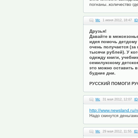
погнаны..количество гд
Mc
1 июня 2012, 18:47
ID
Друзья!
Давайте в межсезонье
идея помочь детдому 
очень получается (за
тысячи рублей). У ко
одежду книги, учебни
семилукскому детскому
это можно оставить в 
будние дни.
РУССКИЙ ПОМОГИ РУ
Mc
31 мая 2012, 12:07
ID
http://www.newsland.ru/n
Надо скинутся деньгами
Mc
29 мая 2012, 11:55
ID