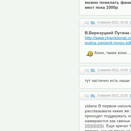
можно пожелать фанат
мест пока 1000р
Mc
4 апреля 2012, 16:42
В.Березуцкий Путина 
http://www.championat.c
putina-zamenit-mogu-tolk
Кони, такие кони...
Mc
3 апреля 2012, 14:00
тут частично есть наши
Mc
3 апреля 2012, 11:55
zidane В первом напалм
рассказывала какие же
приходят поддержать х
нажираются как свиньи 
))))))))))))). Еще крич
прочее..ща уж точно не