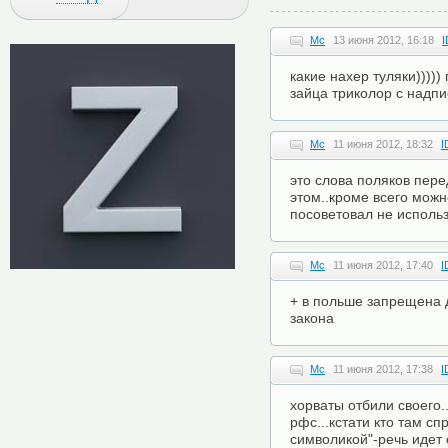
Mc
13 июня 2012, 16:18
I
какие нахер туляки))))
зайца триколор с надпи
Mc
11 июня 2012, 18:32
I
это слова поляков пере
этом..кроме всего можн
посоветовал не использ
Mc
11 июня 2012, 17:40
I
+ в польше запрещена 
закона
Mc
11 июня 2012, 17:38
I
хорваты отбили своего
рфс...кстати кто там с
символикой"-речь идет