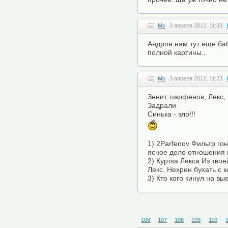
Mc
3 апреля 2012, 11:33
Андрон нам тут еще баб
полной картины..
Mc
3 апреля 2012, 11:23
Зенит, парфенов, Лекс, 
Задрали
Синька - зло!!!
1) 2Parfenov Фильтр гон
ясное дело отношения 
2) Куртка Лекса Из твое
Лекс. Нехрен бухать с 
3) Кто кого кинул на вы
106
107
108
109
110