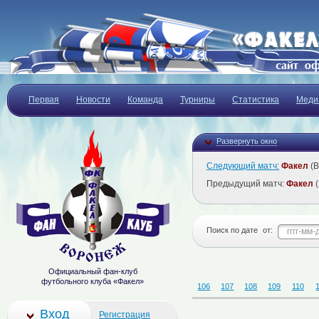
Первая
Новости
Команда
Турниры
Статистика
Меди
Развернуть окно
Следующий матч:
Факел
(В
Предыдущий матч:
Факел
(
Поиск по дате
от:
Официальный фан-клуб
футбольного клуба «Факел»
106
107
108
109
110
Вход
Регистрация