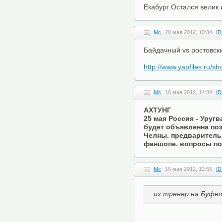
Екабург Остался велик
Mc
28 мая 2012, 10:34
ID
Байдачный vs ростовски
http://www.yapfiles.ru
Mc
16 мая 2012, 14:34
ID
АХТУНГ
25 мая Россия - Уруг
будет объявленна поз
Челны. предварительн
фаншопе. вопросы по 
Mc
15 мая 2012, 12:55
ID
их тренер на Буфе