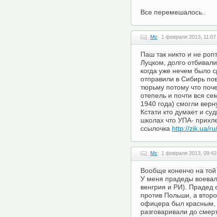
Все перемешалось..
Mc
1 февраля 2013, 11:07
Паш так никто и не ропт
Луцком, долго отбивали
когда уже нечем было с
отправили в Сибирь пов
тюрьму потому что поче
отепель и почти вся сем
1940 года) смогли верну
Кстати кто думает и су
школах что УПА- прихл
ссылочка
http://zik.ua/
Mc
1 февраля 2013, 09:42
Вообще коненчо на той
У меня прадеды воевали
венгрия и РИ). Прадед 
против Польши, а втор
офицера был красным, 
разговаривали до смерт