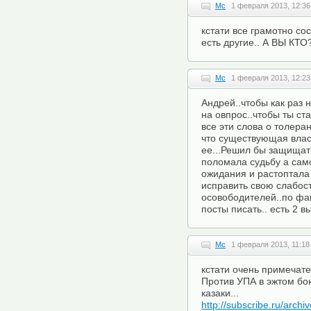
Mc
1 февраля 2013, 12:36
кстати все грамотно сос
есть другие.. А ВЫ КТО
Mc
1 февраля 2013, 12:23
Андрей..чтобы как раз 
на овпрос..чтобы ты ста
все эти слова о толеран
что существующая влас
ее...Решил бы защищать
поломала судьбу а сам
ожидания и растоптала 
исправить свою слабос
осовободителей..по фа
посты писать.. есть 2 в
Mc
1 февраля 2013, 11:18
кстати очень примечат
Против УПА в эжтом бо
казаки...
http://subscribe.ru/arch