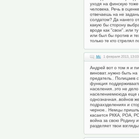
уходя на финскую тоже 
человека. Речь в оценк
отвечаешь на не задан
солдатом? Да нанего от
какую бы сторону выбра
вроде как "свои"..или ту
или был бы против и тех
только те кто стрелял п
Mc
1 февраля 2013, 13:03
Андрей вот о том я и пи
виноват..нужно быть на 
предатель.. Полицаев 
функция поддерживаат
населения..это не дел
населениемююда еще и 
однозначная..войнов ж
подрахзделениях и стор
черное.. Немцы пришлые
касается РККА, РОА, РО
война за свою Родину и
разделяет твои взгляды