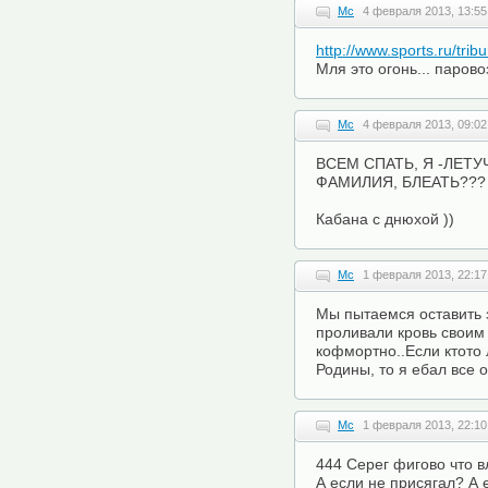
Mc
4 февраля 2013, 13:55
http://www.sports.ru/tri
Мля это огонь... паров
Mc
4 февраля 2013, 09:02
ВСЕМ СПАТЬ, Я -ЛЕТУ
ФАМИЛИЯ, БЛЕАТЬ??? 
Кабана с днюхой ))
Mc
1 февраля 2013, 22:17
Мы пытаемся оставить 
проливали кровь своим
кофмортно..Если ктото л
Родины, то я ебал все 
Mc
1 февраля 2013, 22:10
444 Серег фигово что в
А если не присягал? А 