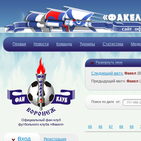
Первая
Новости
Команда
Турниры
Статистика
Меди
Развернуть окно
Следующий матч:
Факел
(В
Предыдущий матч:
Факел
(
Поиск по дате
от:
Официальный фан-клуб
футбольного клуба «Факел»
65
66
67
68
69
Вход
Регистрация