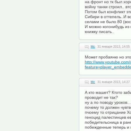
на фронт но тк был хор
войну танки строил.. вт
Потом был конфликт эти
Сибири в оттепель..И в
селами не было 80 (восе
И можно когонибудь из 
книжку писать..
Mc
31 января 2013, 14:55
Может пробаяню но это 
http://www.youtube.com
feature=player_embed
Mc
31 января 2013, 14:27
А кто машет? Ктото заб
проводит не так?
ну а по поводу уроков..
почему то должен чувтв
пчоему то отрицание Х
геноцид палестинцев ев
победительсница в ранг
побежденные теперь и 