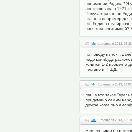
понимании Родина? Я у
анексирована в 1921 кр
Получается что не Род
сказть и например для 
его Родина окупирован
является легитимной? Н
Mc
1 февраля 2013, 15:36
по поводу пыток... дал
надо конибудь расколот
колится 1-2 процента д
Гестапо и НКВД...
Mc
1 февраля 2013, 14:01
паш а что такое "враг 
придумано самим народ
другое когда оно аморф
Mc
1 февраля 2013, 13:18
Нил..да никто не рожда