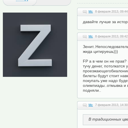
Mc
8 февраля 2013, 09:44
давайте лучше за исто
Mc
8 февраля 2013, 09:42
Зенит..Непоследователь
жида цитируешь)))
FP а в чем он не прав?
тучу денег, потолкатся
проезжающегобиалонист
билеты будут стоит нав
покупать уже надо буде
олимпиады..отмывка и 
подняли..
Mc
7 февраля 2013, 14:30
В традиционных цве