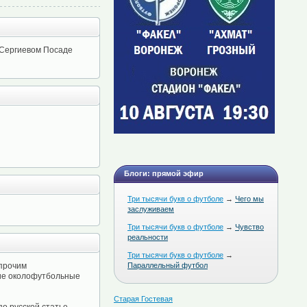
в Сергиевом Посаде
Блоги: прямой эфир
Три тысячи букв о футболе
→
Чего мы
заслуживаем
Три тысячи букв о футболе
→
Чувство
реальности
Три тысячи букв о футболе
→
 прочим
Параллельный футбол
чие околофутбольные
Старая Гостевая