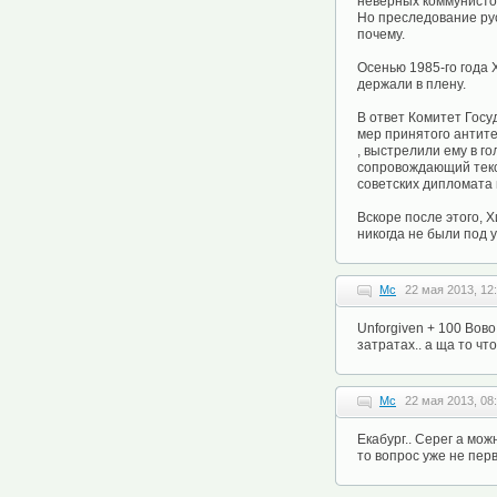
неверных коммунистов
Но преследование рус
почему.
Осенью 1985-го года 
держали в плену.
В ответ Комитет Госу
мер принятого антите
, выстрелили ему в г
сопровождающий текст
советских дипломата 
Вскоре после этого, 
никогда не были под у
Mc
22 мая 2013, 12
Unforgiven + 100 Вов
затратах.. а ща то чт
Mc
22 мая 2013, 08
Екабург.. Серег а мож
то вопрос уже не пер