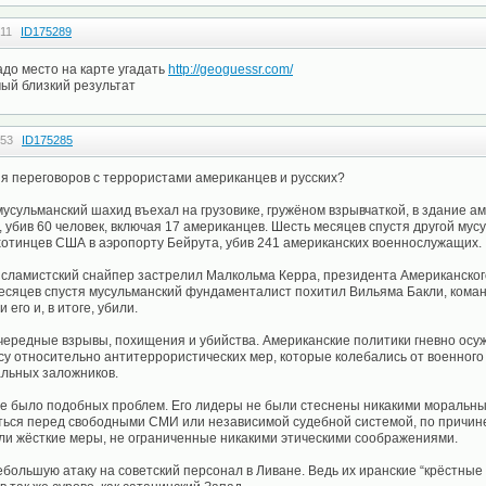
:11
ID175289
адо место на карте угадать
http://geoguessr.com/
мый близкий результат
:53
ID175285
я переговоров с террористами американцев и русских?
мусульманский шахид въехал на грузовике, гружёном взрывчаткой, в здание а
, убив 60 человек, включая 17 американцев. Шесть месяцев спустя другой му
хотинцев США в аэропорту Бейрута, убив 241 американских военнослужащих.
исламистский снайпер застрелил Малкольма Керра, президента Американског
месяцев спустя мусульманский фундаменталист похитил Вильяма Бакли, кома
его и, в итоге, убили.
чередные взрывы, похищения и убийства. Американские политики гневно осу
су относительно антитеррористических мер, которые колебались от военног
льных заложников.
не было подобных проблем. Его лидеры не были стеснены никакими моральн
ься перед свободными СМИ или независимой судебной системой, по причине
ли жёсткие меры, не ограниченные никакими этическими соображениями.
большую атаку на советский персонал в Ливане. Ведь их иранские “крёстные