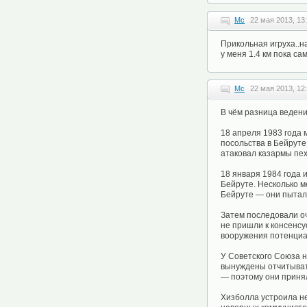
Mc
22 мая 2013, 13
Прикольная игруха..н
у меня 1.4 км пока са
Mc
22 мая 2013, 12
В чём разница ведени
18 апреля 1983 года 
посольства в Бейруте
атаковал казармы пе
18 января 1984 года 
Бейруте. Несколько 
Бейруте — они пытали 
Затем последовали о
не пришли к консенсу
вооружения потенциа
У Советского Союза 
вынуждены отчитыват
— поэтому они приня
Хизболла устроила не