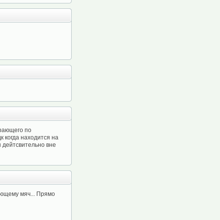
грающего по
дк когда находится на
он дейтсвительно вне
щему мяч... Прямо