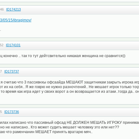
:46
ID174213
13/05/15/ibragimov/
.
:52
ID174101
 конечно .. так то тут дейтсвительно никакая женщина не сравнится))
37
ID173737
у я считаю что 3 пассивнхы офсаайда МЕШАЮТ защитникам закрыть игрока и
т их на себя.. Я же говрю не нужно разночтений.. Не мешает игрок только тог
то время как игра идет у своих ворот а он возвращается из атаки..тогда да.. 
35
ID173736
авилах написано что пассивный офсад НЕ ДОЛЖЕН МЕШАТЬ ИГРОКУ принимаю
но не написано.. Кто может судить мешает человеку это или нет??
итаю что раменчанин МЕШАЕТ принять вратарю мяч..