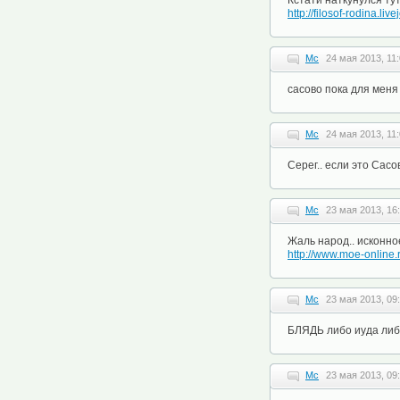
Кстати наткунулся ту
http://filosof-rodina.li
Mc
24 мая 2013, 11
сасово пока для меня
Mc
24 мая 2013, 11
Серег.. если это Сасов
Mc
23 мая 2013, 16
Жаль народ.. исконное
http://www.moe-online
Mc
23 мая 2013, 09
БЛЯДЬ либо иуда либо
Mc
23 мая 2013, 09