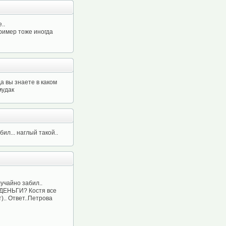
..
пример тоже иногда
а вы знаете в каком
мудак
ил... наглый такой..
учайно забил..
Е ДЕНЬГИ? Костя все
).. Ответ..Петрова