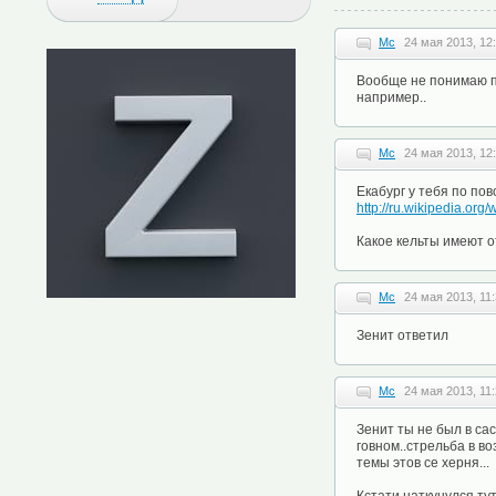
Mc
24 мая 2013, 12
Вообще не понимаю по
например..
Mc
24 мая 2013, 12
Екабург у тебя по пов
http://ru.wikipedia.org
Какое кельты имеют 
Mc
24 мая 2013, 11
Зенит ответил
Mc
24 мая 2013, 11
Зенит ты не был в са
говном..стрельба в в
темы этов се херня...