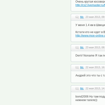
Очень крутая косовор
http://cs2.livemaster.r
Mc
23 мая 2013, 09
У меня 1.4 км в Швеци
Кстати кто не едет в
http://www.moe-online
Mc
23 мая 2013, 08
DenV Noname Я так п
Mc
22 мая 2013, 16
Андрей это что ты с 
Mc
22 мая 2013, 14
bond2006 Ну там подум
нижнем тагиле))