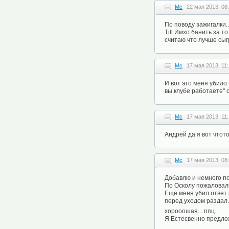
Mc
22 мая 2013, 08
По поводу зажигалки.
Till Имхо банить за 
считаю что лучше сыгр
Mc
17 мая 2013, 11
И вот это меня убило
вы клубе работаете" 
Mc
17 мая 2013, 11
Андрей да я вот чтото
Mc
17 мая 2013, 08
Добавлю и немного п
По Осколу пожаловали
Еще меня убил ответ 
перед уходом раздал.
хорооошая... ппц..
Я Естесвенно предлож