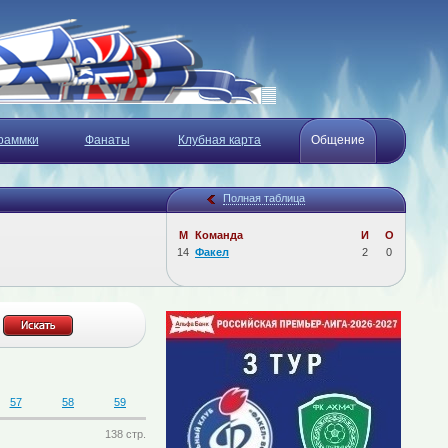
раммки
Фанаты
Клубная карта
Общение
Полная таблица
М
Команда
И
О
14
Факел
2
0
57
58
59
138 стр.