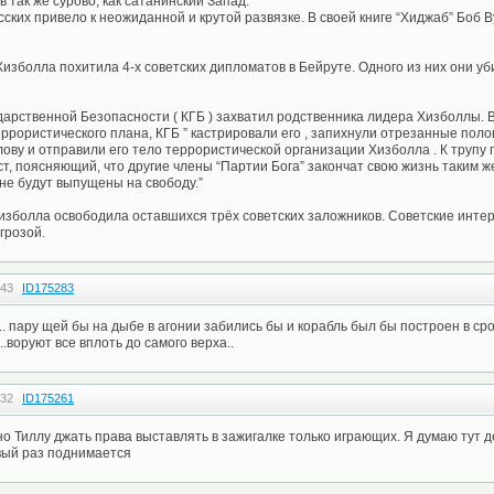
 так же сурово, как сатанинский Запад.
ских привело к неожиданной и крутой развязке. В своей книге “Хиджаб” Боб 
Хизболла похитила 4-х советских дипломатов в Бейруте. Одного из них они уб
дарственной Безопасности ( КГБ ) захватил родственника лидера Хизболлы. В
ррористического плана, КГБ ” кастрировали его , запихнули отрезанные поло
олову и отправили его тело террористической организации Хизболла . К трупу
, поясняющий, что другие члены “Партии Бога” закончат свою жизнь таким ж
не будут выпущены на свободу.”
Хизболла освободила оставшихся трёх советских заложников. Советские инте
грозой.
:43
ID175283
о.. пару щей бы на дыбе в агонии забились бы и корабль был бы построен в с
о..воруют все вплоть до самого верха..
:32
ID175261
но Тиллу джать права выставлять в зажигалке только играющих. Я думаю тут де
вый раз поднимается