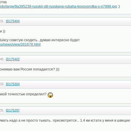
отка
u/foto/large/9a395238-russkij-stil-russkaya-rubaha-kosovorotka-s-n7998.jpg
;)
:31
ID175404
и ))
 ВЫксу советую сходить.. думаю интересно будет
.ru/news/view/261678.html
:45
ID175402
онимаю вам Россия попадается? )))
:15
ID175304
такой точностью определил?
:31
ID175297
ать надо а не просто тыкать.. присмотрется... 1.4 км кстати у меня в швеции 