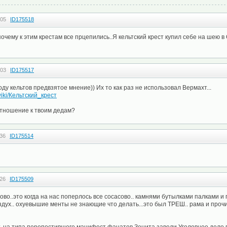
:05
ID175518
чему к этим крестам все прцепились..Я кельтский крест купил себе на шею 
:03
ID175517
оду кельтов предвзятое мнение)) Их то как раз не использовал Вермахт...
/wiki/Кельтский_крест
отношение к твоим дедам?
:36
ID175514
:26
ID175509
сово..это когда на нас поперлось все сосасово.. камнями бутылками палками и
оздух.. охуевышие менты не знающие что делать...это был ТРЕШ.. рама и про