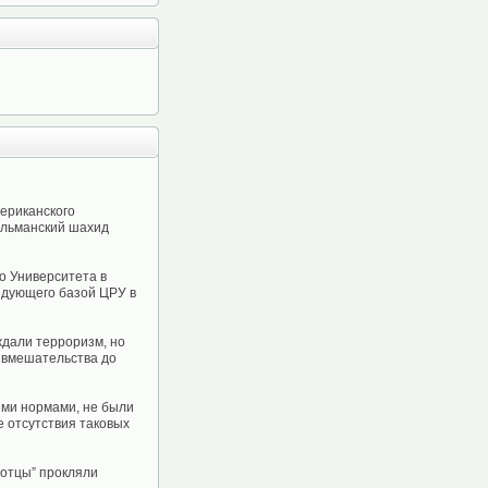
мериканского
сульманский шахид
о Университета в
ндующего базой ЦРУ в
ждали терроризм, но
о вмешательства до
ыми нормами, не были
 отсутствия таковых
 отцы” прокляли