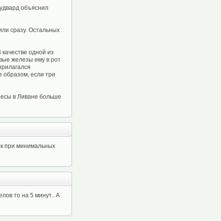
Вудвард объяснил
или сразу. Остальных
 качестве одной из
вые железы ему в рот
 прилагался
е образом, если три
ресы в Ливане больше
рок при минимальных
лов то на 5 минут.. А