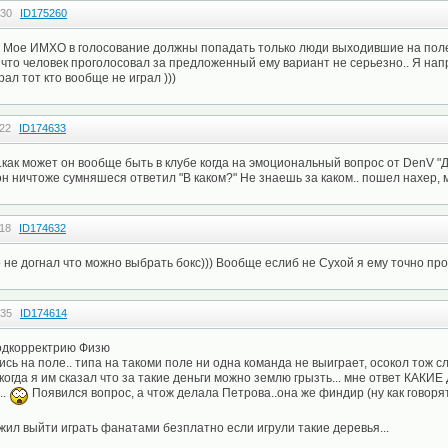
:30
ID175260
. Мое ИМХО в голосование должны попадать только люди выходившие на поле
то что человек проголосовал за предложенный ему вариант не серьезно.. Я на
ал тот кто вообще не играл )))
:22
ID174633
..как может он вообще быть в клубе когда на эмоциональный вопрос от DenV "Д
он ничтоже сумняшеся ответил "В каком?" Не знаешь за каком.. пошел нахер, 
:18
ID174632
 не догнал что можно выбрать бокс))) Вообще еслиб не Сухой я ему точно проб
:35
ID174614
одкорректрию Физю
сь на поле.. типа на такоми поле ни одна команда не выиграет, осокол тож сл
когда я им сказал что за такие деньги можно землю грызть... мне ответ КАКИ
..
Появился вопрос, а чтож делала Петрова..она же финдир (ну как говорят
ил выйти играть фанатами безплатно если игрули такие деревья...