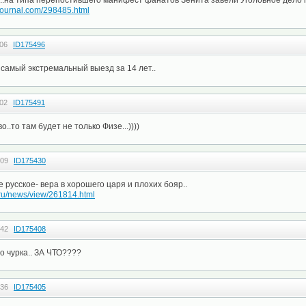
т..на типа перепостившего манифест фанатов Зенита завели Уголовное дело 
vejournal.com/298485.html
:06
ID175496
 самый экстремальный выезд за 14 лет..
:02
ID175491
о..то там будет не только Физе...))))
:09
ID175430
 русское- вера в хорошего царя и плохих бояр..
.ru/news/view/261814.html
:42
ID175408
 чурка.. ЗА ЧТО????
:36
ID175405