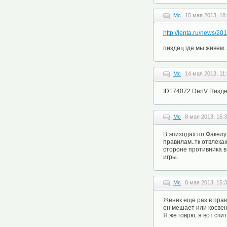
Mc
15 мая 2013, 18
http://lenta.ru/news/20
пиздец где мы живем..
Mc
14 мая 2013, 11
ID174072 DenV Пиздец
Mc
8 мая 2013, 15:
В эпизодах по Факел
правилам..тк отвлекаю
стороне противника в 
игры.
Mc
8 мая 2013, 15:
Женек еще раз в пр
он мешает или косвен
Я же говрю, я вот сч