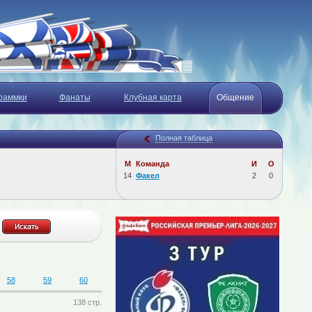
раммки
Фанаты
Клубная карта
Общение
Полная таблица
М
Команда
И
О
14
Факел
2
0
58
59
60
138 стр.