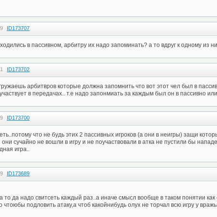
29
ID173707
аходились в пассивном, арбитру их надо запоминать? а то вдруг к одному из н
21
ID173702
гружаешь арбитвров которые должна запомнить что вот этот чел был в пасси
 участвует в передачах.. т.е надо запонмиать за каждым был он в пассивно ил
19
ID173700
ть..потому что не будь этих 2 пассивных игроков (а они в неигры) защи кото
они сучайно не вошли в игру и не поучаствовали в атка не пустили бы напад
дная игра..
59
ID173689
а то да надо свитсеть каждый раз..а иначе смысл вообще в таком понятии как 
 чтоюбы подловить атаку,а чтоб какойнибудь олух не торчал всю игру у вражьи