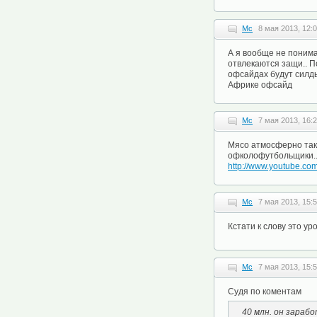
Mc
8 мая 2013, 12:
А я вообще не понима
отвлекаются защи.. П
офсайдах будут силдьн
Африке офсайд
Mc
7 мая 2013, 16:
Мясо атмосферно так п
офколофутбольщики..
http://www.youtube.
Mc
7 мая 2013, 15:
Кстати к слову это у
Mc
7 мая 2013, 15:
Судя по коментам
40 млн. он зарабо