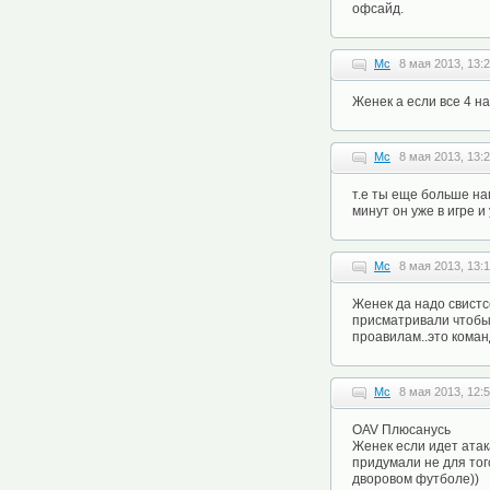
офсайд.
Mc
8 мая 2013, 13:
Женек а если все 4 н
Mc
8 мая 2013, 13:
т.е ты еще больше на
минут он уже в игре и
Mc
8 мая 2013, 13:
Женек да надо свистсе
присматривали чтобы 
проавилам..это коман
Mc
8 мая 2013, 12:
OAV Плюсанусь
Женек если идет атак
придумали не для того
дворовом футболе))