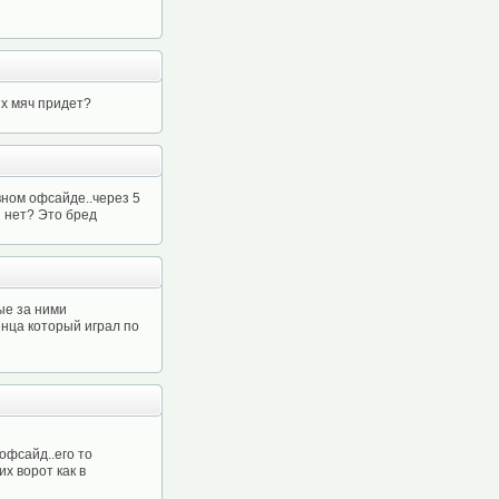
их мяч придет?
вном офсайде..через 5
и нет? Это бред
рые за ними
енца который играл по
офсайд..его то
х ворот как в