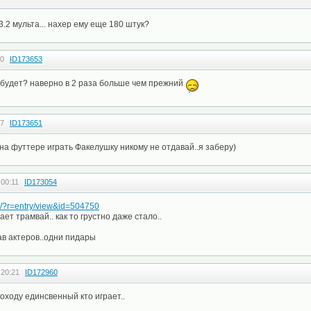
 3.2 мульта... нахер ему еще 180 штук?
20
ID173653
 будет? наверно в 2 раза больше чем прежний
27
ID173651
на футтере играть Факелушку никому не отдавай..я заберу)
 00:11
ID173054
ru/?r=entry/view&id=504750
ет трамвай.. как то грустно даже стало..
в актеров..одни пидары
 20:21
ID172960
оходу единсвенный кто играет..