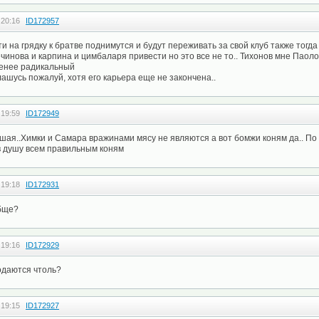
 20:16
ID172957
эти на грядку к братве поднимутся и будут переживать за свой клуб также тогда 
ечинова и карпина и цимбаларя привести но это все не то.. Тихонов мне Паол
менее радикальный
ашусь пожалуй, хотя его карьера еще не закончена..
 19:59
ID172949
ая..Химки и Самара вражинами мясу не являются а вот бомжи коням да.. По 
в душу всем правильным коням
 19:18
ID172931
обще?
 19:16
ID172929
одаются чтоль?
 19:15
ID172927