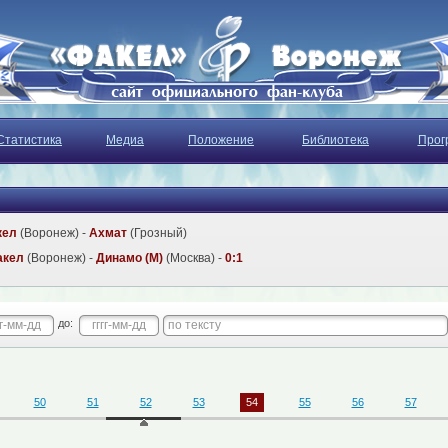
Статистика
Медиа
Положение
Библиотека
Прог
кел
(Воронеж) -
Ахмат
(Грозный)
акел
(Воронеж) -
Динамо (М)
(Москва) -
0:1
до:
50
51
52
53
54
55
56
57