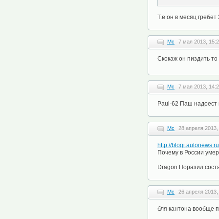
Т.е он в месяц гребет
Mc
7 мая 2013, 15:
Скокаж он пиздить то
Mc
7 мая 2013, 14:
Paul-62 Паш надоест 
Mc
28 апреля 2013,
http://blogi.autonews.
Почему в России умера
Dragon Поразил соста
Mc
26 апреля 2013,
бля кантона вообще п