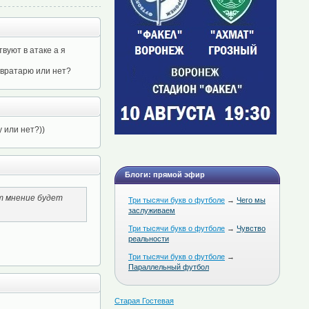
вуют в атаке а я
 вратарю или нет?
 или нет?))
Блоги: прямой эфир
т мнение будет
Три тысячи букв о футболе
→
Чего мы
заслуживаем
Три тысячи букв о футболе
→
Чувство
реальности
Три тысячи букв о футболе
→
Параллельный футбол
Старая Гостевая