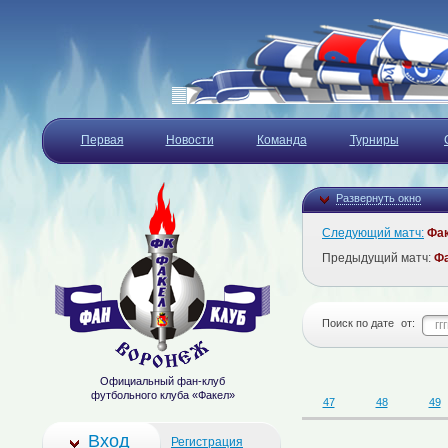
Первая
Новости
Команда
Турниры
Развернуть окно
Следующий матч:
Фа
Предыдущий матч:
Ф
Поиск по дате
от:
Официальный фан-клуб
футбольного клуба «Факел»
47
48
49
Вход
Регистрация