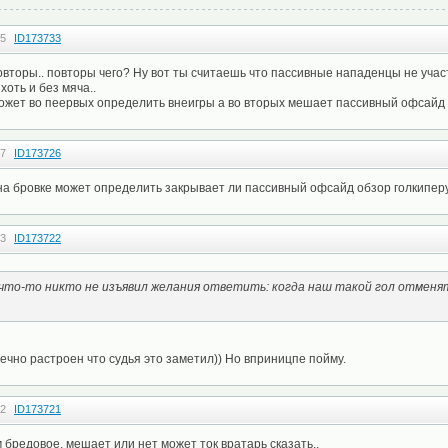
25
ID173733
овторы.. повторы чего? Ну вот ты считаешь что пассивные нападенцы не участ
хоть и без мяча..
может во пеервых определить внеигры а во вторых мешает пассивный офсайд
47
ID173726
на бровке может определить закрывает ли пассивный офсайд обзор голкиперу
43
ID173722
что-то никто не изъявил желания ответить: когда наш такой гол отменя
нечно растроен что судья это заметил)) Но вприницпе пойму.
42
ID173721
бредовое, мешает или нет может ток вратарь сказать..