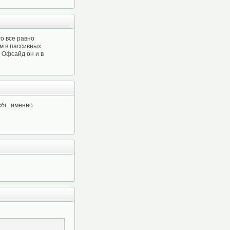
о все равно
м в пассивных
. Офсайд он и в
сбг.. именно