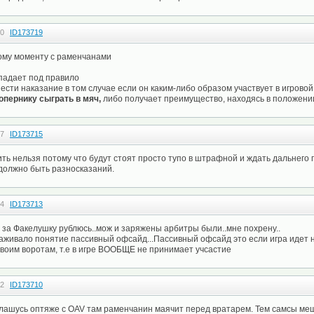
40
ID173719
ому моменту с раменчанами
падает под правило
ести наказание в том случае если он каким-либо образом участвует в игровой 
опернику сыграть в мяч,
либо получает преимущество, находясь в положении
37
ID173715
ь нельзя потому что будут стоят просто тупо в штрафной и ждать дальнего п
 должно быть разносказаний.
34
ID173713
 за Факелушку рублюсь..мож и заряжены арбитры были..мне похрену..
аживало понятие пассивный офсайд...Пассивный офсайд это если игра идет н
своим воротам, т.е в игре ВООБЩЕ не принимает учсастие
32
ID173710
лашусь оптяже с OAV там раменчанин маячит перед вратарем. Тем самсы меш