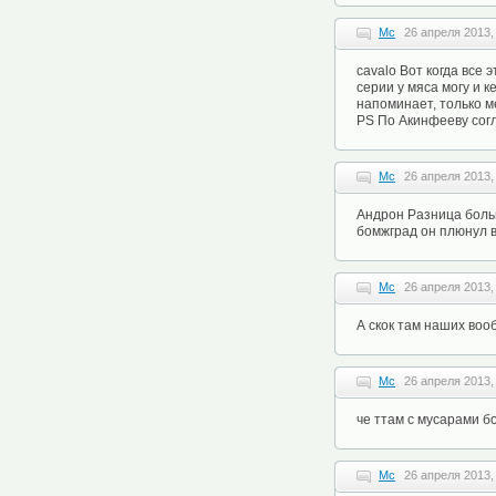
Mc
26 апреля 2013,
cavalo Вот когда все 
серии у мяса могу и к
напоминает, только 
PS По Акинфееву согл
Mc
26 апреля 2013,
Андрон Разница больш
бомжград он плюнул 
Mc
26 апреля 2013,
А скок там наших во
Mc
26 апреля 2013,
че ттам с мусарами б
Mc
26 апреля 2013,