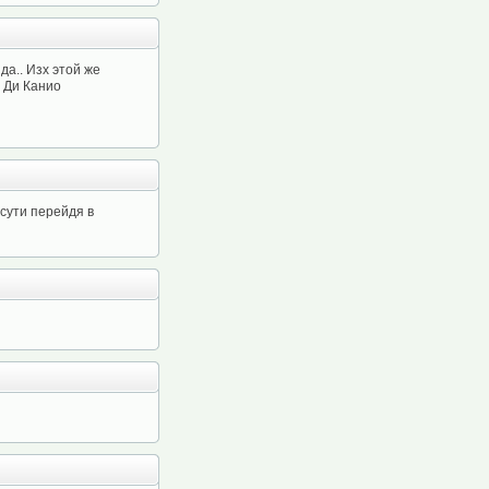
да.. Изх этой же
о Ди Канио
сути перейдя в