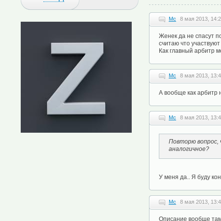
Mc
8 мая 2013, 14:
Женек да не спасут п
считаю что участвуют 
Как главный арбитр 
Mc
8 мая 2013, 13:
А вообще как арбитр 
Mc
8 мая 2013, 13:
Повторю вопрос, 
аналогичное?
У меня да.. Я буду ко
Mc
8 мая 2013, 13:
Описание вообще там 