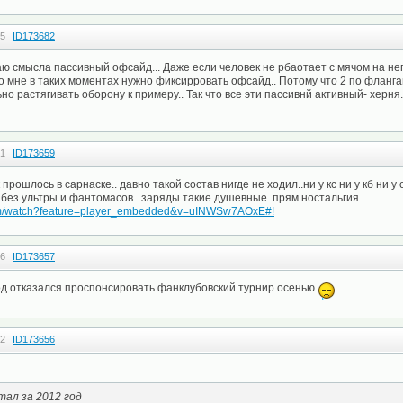
05
ID173682
ю смысла пассивный офсайд... Даже если человек не рбаотает с мячом на нег
о мне в таких моментах нужно фиксирровать офсайд.. Потому что 2 по фланга
о растягивать оборону к примеру.. Так что все эти пассивнй активный- херня
21
ID173659
рошлось в сарнаске.. давно такой состав нигде не ходил..ни у кс ни у кб ни у 
без ультры и фантомасов...заряды такие душевные..прям ностальгия
com/watch?feature=player_embedded&v=uINWSw7AOxE#!
56
ID173657
род отказался проспонсировать фанклубовский турнир осенью
52
ID173656
тал за 2012 год