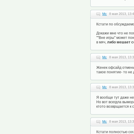
Mc
8 мая 2013, 13:
Кстати по обсуждаем
Докажи мне что не по
""Вне игры" может пон
в мяч,
либо мешает с
Mc
8 мая 2013, 13:
Женек офсайд отменит
такое понятие- то не
Mc
8 мая 2013, 13:
Я вообще тут даже не
Но вот всегдла вымор
ктото возврщается к 
Mc
8 мая 2013, 13:
Кстати полностью сог