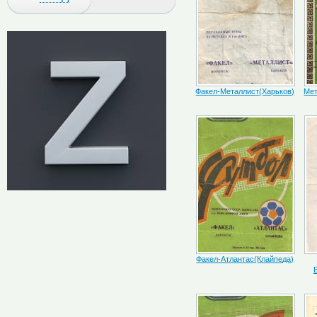
Факел-Металлист(Харьков)
Мет
Факел-Атлантас(Клайпеда)