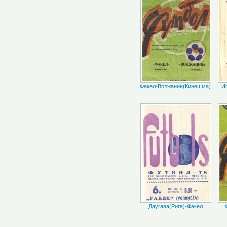
Факел-Волжанин(Кинешма)
И
Даугава(Рига)-Факел