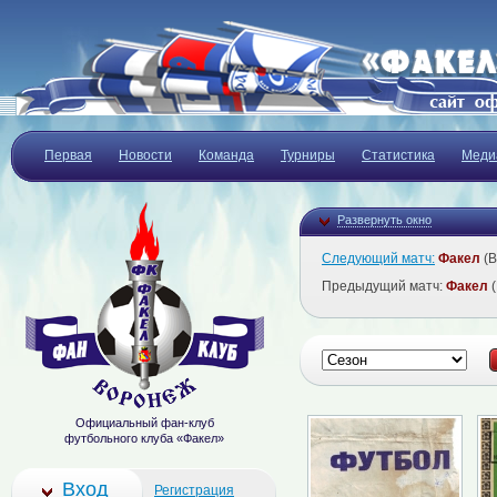
Первая
Новости
Команда
Турниры
Статистика
Меди
Развернуть окно
Следующий матч:
Факел
(В
Предыдущий матч:
Факел
(
Официальный фан-клуб
футбольного клуба «Факел»
Вход
Регистрация