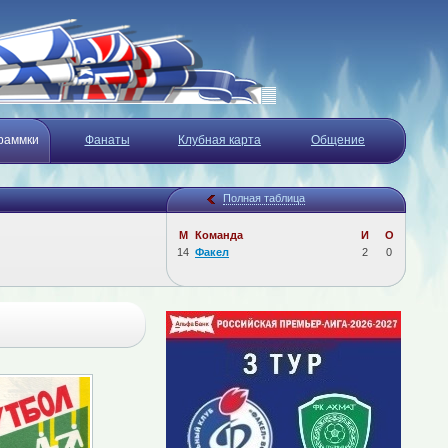
раммки
Фанаты
Клубная карта
Общение
Полная таблица
М
Команда
И
О
14
Факел
2
0