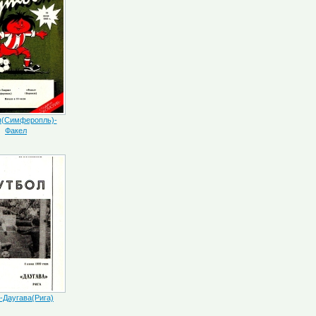
я(Симферопль)-
Факел
-Даугава(Рига)