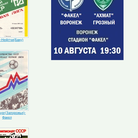
-Нефтчи(Баку)
ург(Запорожье)-
Факел