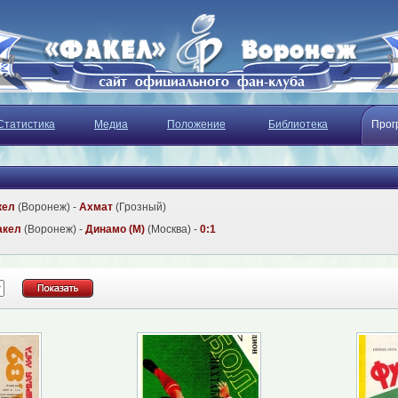
Статистика
Медиа
Положение
Библиотека
Прог
кел
(Воронеж) -
Ахмат
(Грозный)
акел
(Воронеж) -
Динамо (М)
(Москва) -
0:1