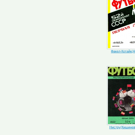
Факел-Котайк(А
Нистру(Кишинев