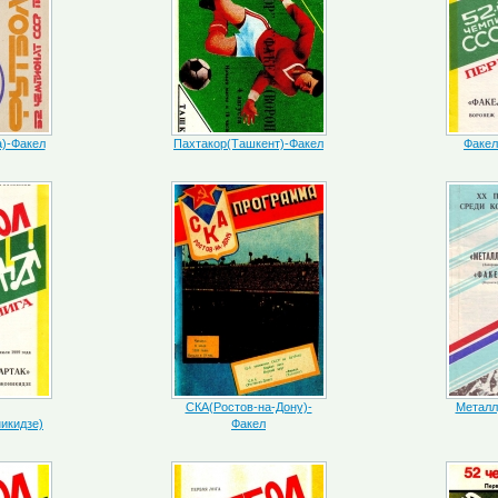
а)-Факел
Пахтакор(Ташкент)-Факел
Факел
СКА(Ростов-на-Дону)-
Металл
икидзе)
Факел