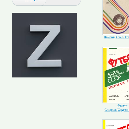
Кайрат(Алма-Ат
Факел-
Спартак(Орджон