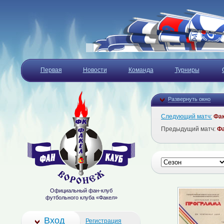
Первая
Новости
Команда
Турниры
Развернуть окно
Следующий матч:
Фа
Предыдущий матч:
Ф
Официальный фан-клуб
футбольного клуба «Факел»
Вход
Регистрация