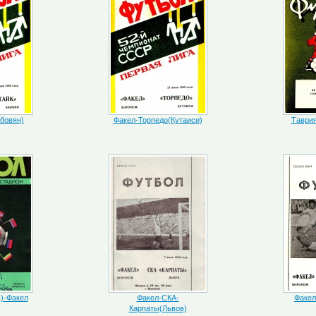
бовян)
Факел-Торпедо(Кутаиси)
Таври
)-Факел
Факел-СКА-
Факел
Карпаты(Львов)