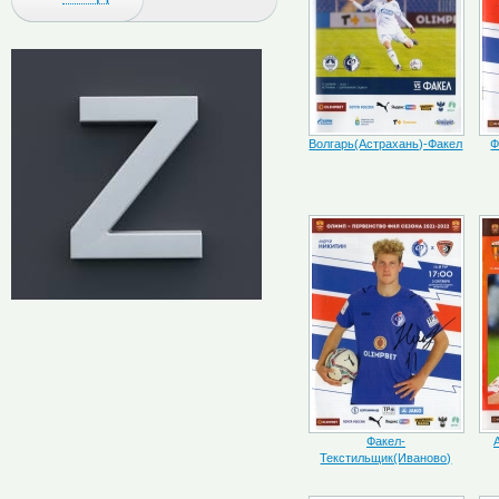
Волгарь(Астрахань)-Факел
Ф
Факел-
Текстильщик(Иваново)