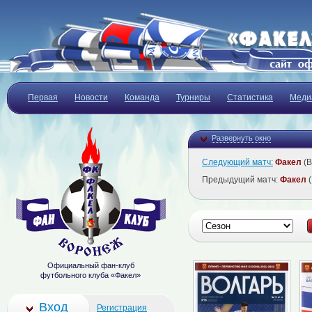
Первая
Новости
Команда
Турниры
Статистика
Меди
Развернуть окно
Следующий матч:
Факел
(В
Предыдущий матч:
Факел
(
Официальный фан-клуб
футбольного клуба «Факел»
Вход
Регистрация