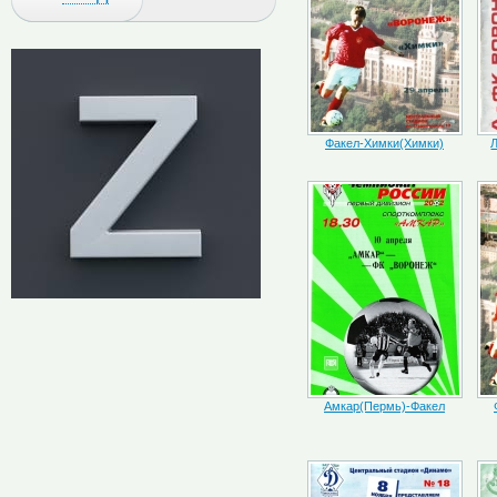
Факел-Химки(Химки)
Амкар(Пермь)-Факел