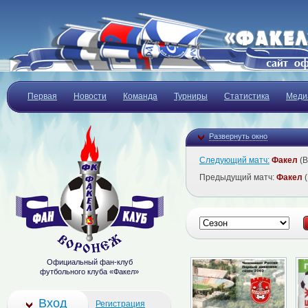
Первая
Новости
Команда
Турниры
Статистика
Меди
Развернуть окно
Следующий матч:
Факел
(В
Предыдущий матч:
Факел
(
Официальный фан-клуб
футбольного клуба «Факел»
Вход
Регистрация