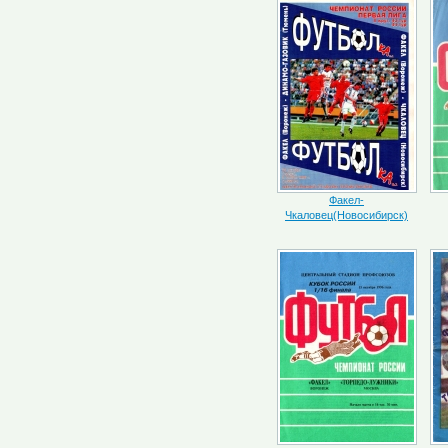
Факел-
Чкаловец(Новосибирск)