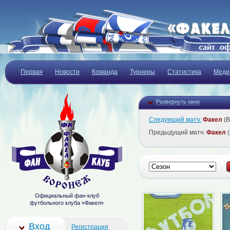
Первая
Новости
Команда
Турниры
Статистика
Меди
Развернуть окно
Следующий матч:
Факел
(В
Предыдущий матч:
Факел
(
Официальный фан-клуб
футбольного клуба «Факел»
Вход
Регистрация