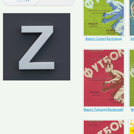
Факел-Салют(Белгород)
Хи
Факел-Торпедо(Волжский)
Ф