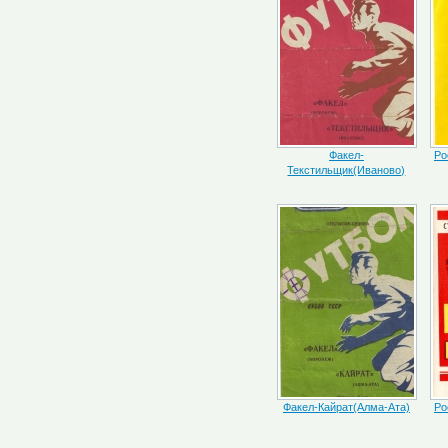
Факел-
Ро
Текстильщик(Иваново)
Факел-Кайрат(Алма-Ата)
Ро