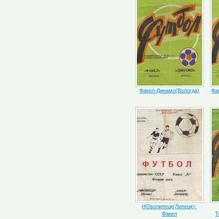
Факел-Динамо(Вологда)
Фа
НОволипецк(Липецк)-
Факел
Т