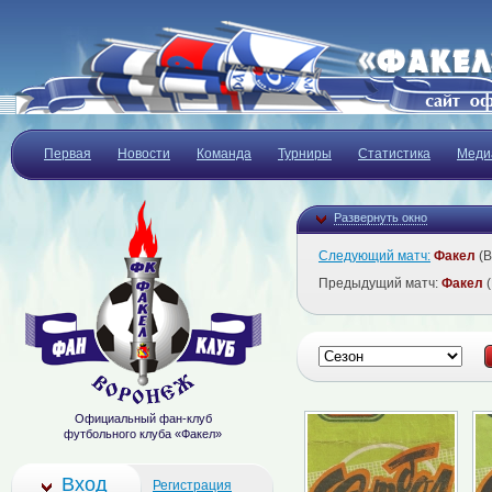
Первая
Новости
Команда
Турниры
Статистика
Меди
Развернуть окно
Следующий матч:
Факел
(В
Предыдущий матч:
Факел
(
Официальный фан-клуб
футбольного клуба «Факел»
Вход
Регистрация