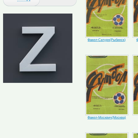
Факел-Сатурн(Рыбинск)
Факел-Москвич(Москва)