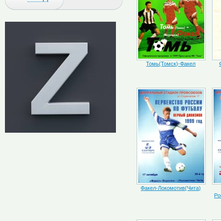
Томь(Томск)-Факел
Факел-Локомотив(Чита)
Ро