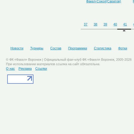
Факел-Сокол(Саратов)
37
38
39
40
41
Новости
Турниры
Состав
Программки
Статистика
Фотки
© ФК «Факел» Воронеж | Официальный фан-клуб ФК «Факел» Воронеж, 2005-2026
При использовании материалов ссылка на сайт обязательна.
О нас
Реклама
Ссылки