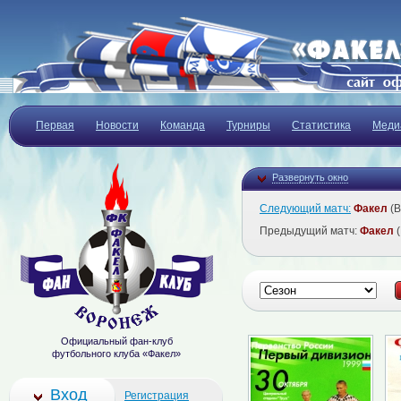
Первая
Новости
Команда
Турниры
Статистика
Меди
Развернуть окно
Следующий матч:
Факел
(В
Предыдущий матч:
Факел
(
Официальный фан-клуб
футбольного клуба «Факел»
Вход
Регистрация