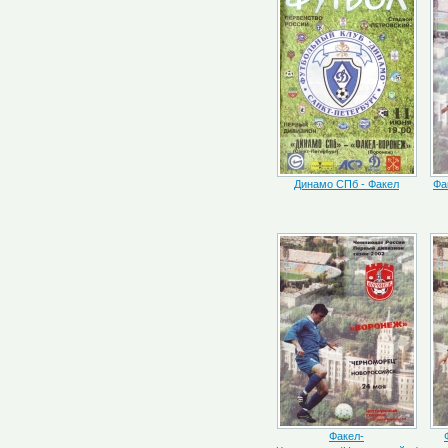
Динамо СПб - Факел
Фа
Факел-