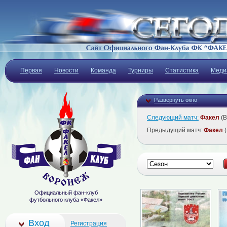
Первая
Новости
Команда
Турниры
Статистика
Меди
Развернуть окно
Следующий матч:
Факел
(В
Предыдущий матч:
Факел
(
Официальный фан-клуб
футбольного клуба «Факел»
Вход
Регистрация