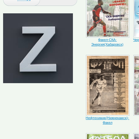
Факел-СКА-
Чер
Энергия(Хабаровск)
Нефтехимик(Нижнекамск)-
Факел