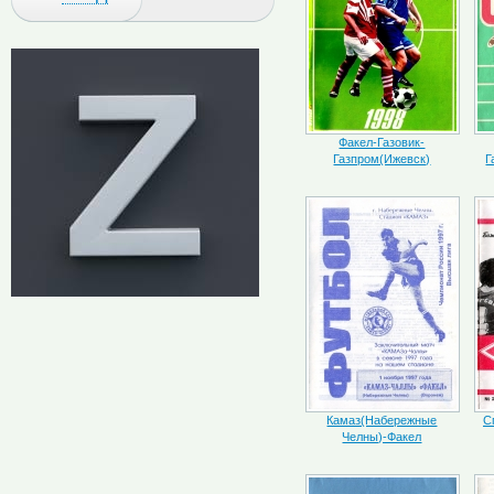
Факел-Газовик-
Газпром(Ижевск)
Г
Камаз(Набережные
С
Челны)-Факел