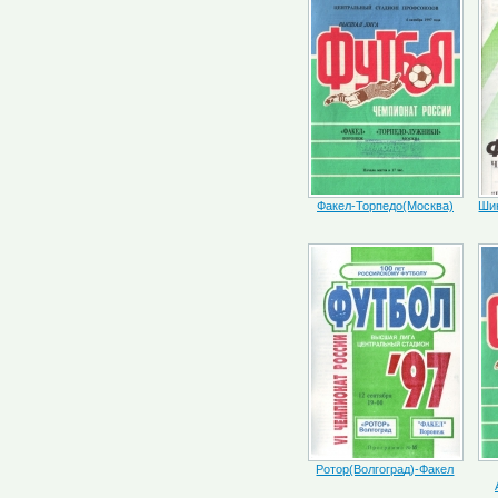
Факел-Торпедо(Москва)
Ши
Ротор(Волгоград)-Факел