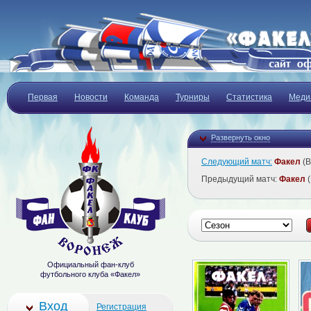
Первая
Новости
Команда
Турниры
Статистика
Меди
Развернуть окно
Следующий матч:
Факел
(В
Предыдущий матч:
Факел
(
Официальный фан-клуб
футбольного клуба «Факел»
Вход
Регистрация