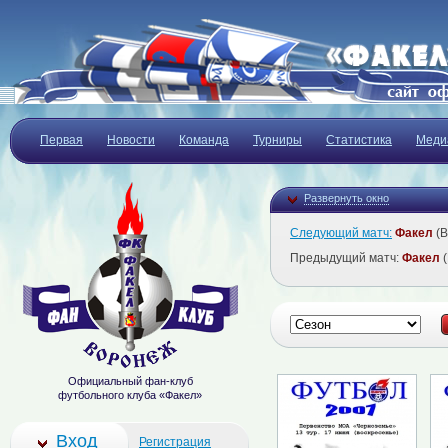
Первая
Новости
Команда
Турниры
Статистика
Меди
Развернуть окно
Следующий матч:
Факел
(В
Предыдущий матч:
Факел
(
Официальный фан-клуб
футбольного клуба «Факел»
Вход
Регистрация