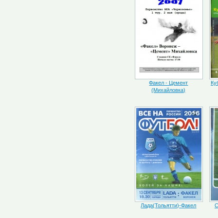
Факел - Цемент
Ку
(Михайловка)
Лада(Тольятти)-Факел
С