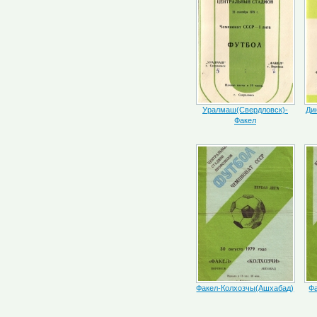
Уралмаш(Свердловск)-
Ди
Факел
Факел-Колхозчы(Ашхабад)
Фа