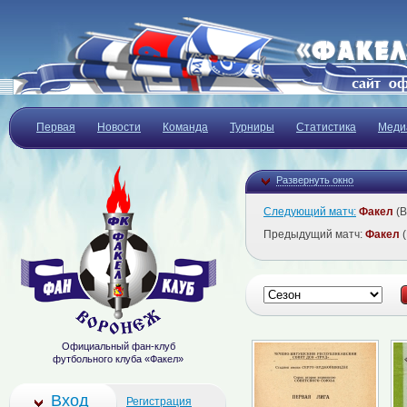
Первая
Новости
Команда
Турниры
Статистика
Меди
Развернуть окно
Следующий матч:
Факел
(В
Предыдущий матч:
Факел
(
Официальный фан-клуб
футбольного клуба «Факел»
Вход
Регистрация