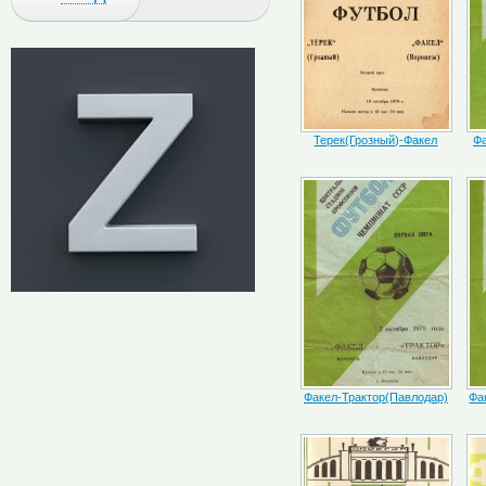
Терек(Грозный)-Факел
Фа
Факел-Трактор(Павлодар)
Фа