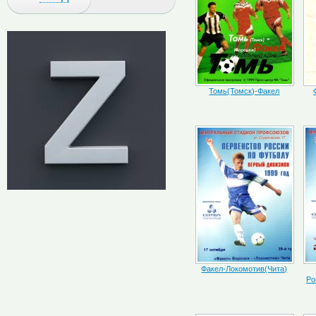
Томь(Томск)-Факел
Факел-Локомотив(Чита)
Ро