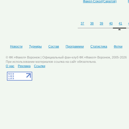
Факел-Сокол(Саратов)
37
38
39
40
41
Новости
Турниры
Состав
Программки
Статистика
Фотки
© ФК «Факел» Воронеж | Официальный фан-клуб ФК «Факел» Воронеж, 2005-2026
При использовании материалов ссылка на сайт обязательна.
О нас
Реклама
Ссылки