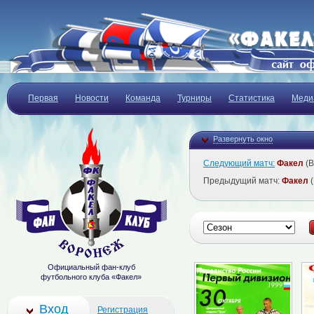
Первая
Новости
Команда
Турниры
Статистика
Меди
Развернуть окно
Следующий матч:
Факел
(В
Предыдущий матч:
Факел
(
Официальный фан-клуб
футбольного клуба «Факел»
Вход
Регистрация