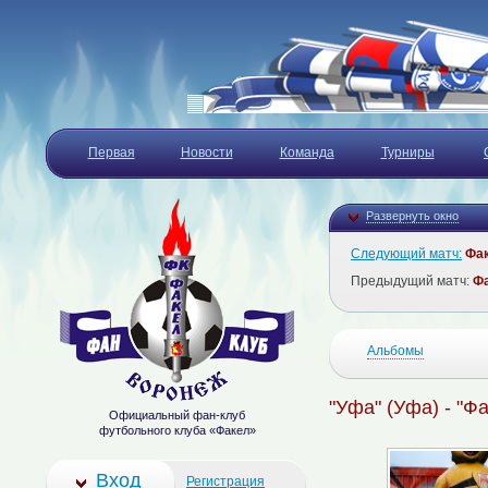
Первая
Новости
Команда
Турниры
Развернуть окно
Следующий матч:
Фа
Предыдущий матч:
Ф
Альбомы
"Уфа" (Уфа) - "Ф
Официальный фан-клуб
футбольного клуба «Факел»
Вход
Регистрация