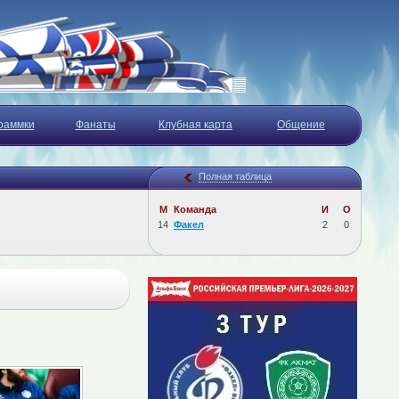
раммки
Фанаты
Клубная карта
Общение
Полная таблица
М
Команда
И
О
14
Факел
2
0