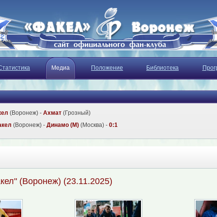
Статистика
Медиа
Положение
Библиотека
Прог
кел
(Воронеж) -
Ахмат
(Грозный)
акел
(Воронеж) -
Динамо (М)
(Москва) -
0:1
акел" (Воронеж) (23.11.2025)