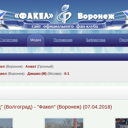
Статистика
Медиа
Положение
Библиотека
Прог
кел
(Воронеж) -
Ахмат
(Грозный)
акел
(Воронеж) -
Динамо (М)
(Москва) -
0:1
" (Волгоград) - "Факел" (Воронеж) (07.04.2018)