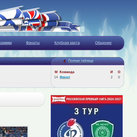
раммки
Фанаты
Клубная карта
Общение
Полная таблица
М
Команда
И
О
14
Факел
2
0