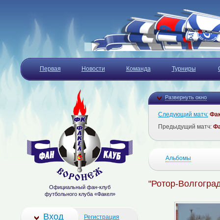
Первая
Новости
Команда
Турниры
Развернуть окно
Следующий матч:
Фа
Предыдущий матч:
Ф
Альбомы
"Ротор-Волгоград
Официальный фан-клуб
футбольного клуба «Факел»
Вход
Регистрация