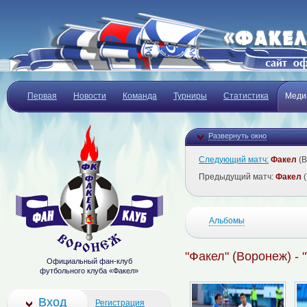
Первая
Новости
Команда
Турниры
Статистика
Меди
Развернуть окно
Следующий матч:
Факел
(В
Предыдущий матч:
Факел
(
Альбомы
"Факел" (Воронеж) - 
Официальный фан-клуб
футбольного клуба «Факел»
Вход
Регистрация