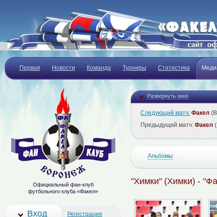
Первая
Новости
Команда
Турниры
Статистика
Меди
Развернуть окно
Следующий матч:
Факел
(В
Предыдущий матч:
Факел
(
Альбомы
"Химки" (Химки) - "Ф
Официальный фан-клуб
футбольного клуба «Факел»
Вход
Регистрация