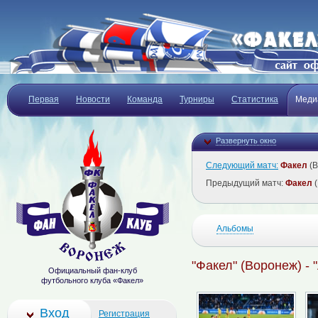
Первая
Новости
Команда
Турниры
Статистика
Меди
Развернуть окно
Следующий матч:
Факел
(В
Предыдущий матч:
Факел
(
Альбомы
"Факел" (Воронеж) - 
Официальный фан-клуб
футбольного клуба «Факел»
Вход
Регистрация