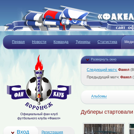
Первая
Новости
Команда
Турниры
Статистика
Меди
Развернуть окно
Следующий матч:
Факел
(В
Предыдущий матч:
Факел
(
Альбомы
Дублеры стартовали
Официальный фан-клуб
футбольного клуба «Факел»
Вход
Регистрация