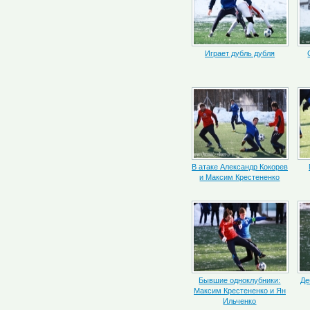
Играет дубль дубля
В атаке Александр Кокорев
и Максим Крестененко
Бывшие одноклубники:
Де
Максим Крестененко и Ян
Ильченко