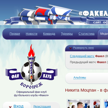
Первая
Новости
Команда
Турниры
Статистика
Меди
Развернуть окно
Следующий матч:
Факел
(В
Предыдущий матч:
Факел
(
Альбомы
Никита Моцпан - в ф
Официальный фан-клуб
футбольного клуба «Факел»
Вход
Регистрация