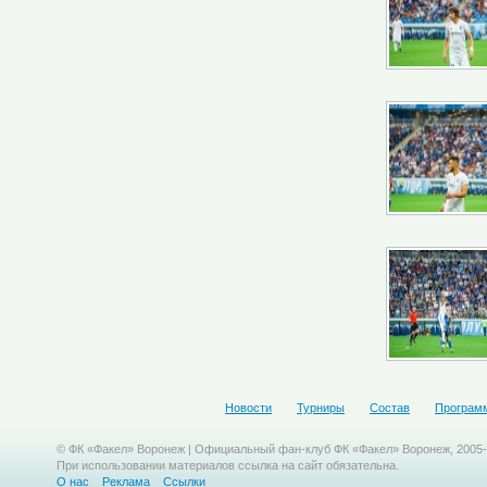
Новости
Турниры
Состав
Програм
© ФК «Факел» Воронеж | Официальный фан-клуб ФК «Факел» Воронеж, 2005
При использовании материалов ссылка на сайт обязательна.
О нас
Реклама
Ссылки