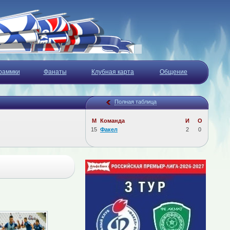
раммки
Фанаты
Клубная карта
Общение
Полная таблица
М
Команда
И
О
15
Факел
2
0