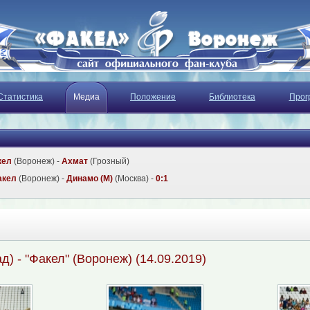
Статистика
Медиа
Положение
Библиотека
Прог
кел
(Воронеж) -
Ахмат
(Грозный)
акел
(Воронеж) -
Динамо (М)
(Москва) -
0:1
д) - "Факел" (Воронеж) (14.09.2019)