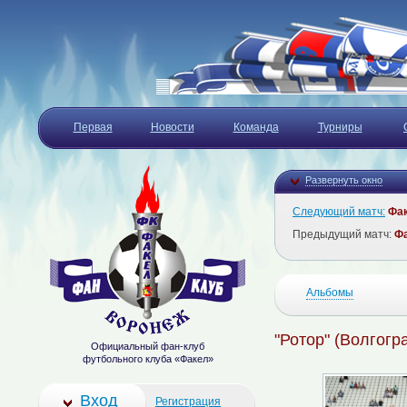
Первая
Новости
Команда
Турниры
Развернуть окно
Следующий матч:
Фа
Предыдущий матч:
Ф
Альбомы
"Ротор" (Волгогра
Официальный фан-клуб
футбольного клуба «Факел»
Вход
Регистрация