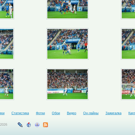
мки
Статистика
Фотки
Обои
Видео
Он-лайны
Зажигалка
Кар
-2026