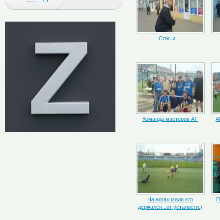
Стас и ...
Команда мастеров AF
A
На ногах мало кто
П
держался...от усталости:)