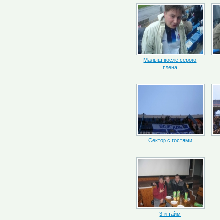
Малыш после серого
плена
Сектор с гостями
3-й тайм