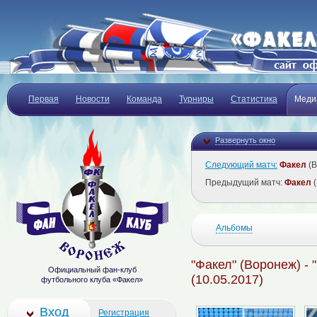
Первая
Новости
Команда
Турниры
Статистика
Меди
Развернуть окно
Следующий матч:
Факел
(В
Предыдущий матч:
Факел
(
Альбомы
"Факел" (Воронеж) - 
Официальный фан-клуб
(10.05.2017)
футбольного клуба «Факел»
Вход
Регистрация