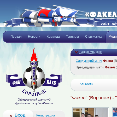
Первая
Новости
Команда
Турниры
Статистика
Меди
Развернуть окно
Следующий матч:
Факел
(В
Предыдущий матч:
Факел
(
Альбомы
"Факел" (Воронеж) - 
Официальный фан-клуб
футбольного клуба «Факел»
Вход
Регистрация