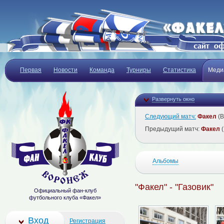
Первая
Новости
Команда
Турниры
Статистика
Меди
Развернуть окно
Следующий матч:
Факел
(В
Предыдущий матч:
Факел
(
Альбомы
"Факел" - "Газовик"
Официальный фан-клуб
футбольного клуба «Факел»
Вход
Регистрация