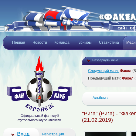
Первая
Новости
Команда
Турниры
Статистика
Меди
Развернуть окно
Следующий матч:
Факел
(В
Предыдущий матч:
Факел
(
Альбомы
"Рига" (Рига) - "Фак
Официальный фан-клуб
(21.02.2019)
футбольного клуба «Факел»
Вход
Регистрация