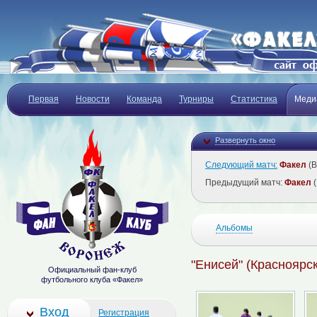
Первая
Новости
Команда
Турниры
Статистика
Меди
Развернуть окно
Следующий матч:
Факел
(В
Предыдущий матч:
Факел
(
Альбомы
"Енисей" (Красноярск)
Официальный фан-клуб
футбольного клуба «Факел»
Вход
Регистрация