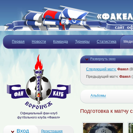
Первая
Новости
Команда
Турниры
Статистика
Меди
Развернуть окно
Следующий матч:
Факел
(В
Предыдущий матч:
Факел
(
Альбомы
Подготовка к матчу 
Официальный фан-клуб
футбольного клуба «Факел»
Вход
Регистрация