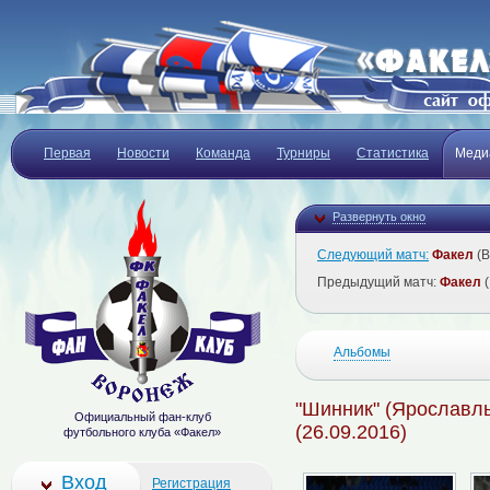
Первая
Новости
Команда
Турниры
Статистика
Меди
Развернуть окно
Следующий матч:
Факел
(В
Предыдущий матч:
Факел
(
Альбомы
"Шинник" (Ярославль
Официальный фан-клуб
(26.09.2016)
футбольного клуба «Факел»
Вход
Регистрация