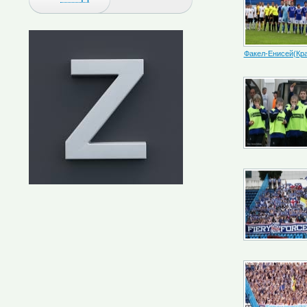
Факел-Енисей(Кр