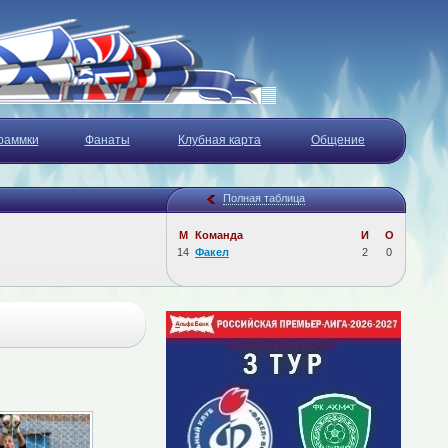
раммки
Фанаты
Клубная карта
Общение
Полная таблица
М
Команда
И
О
14
Факел
2
0