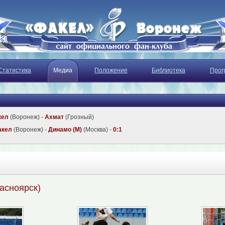
Статистика
Медиа
Положение
Библиотека
Прог
кел
(Воронеж) -
Ахмат
(Грозный)
акел
(Воронеж) -
Динамо (М)
(Москва) -
0:1
асноярск)