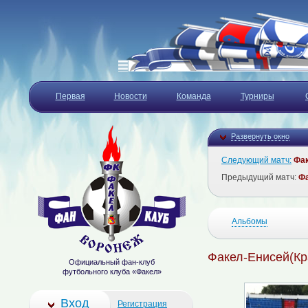
Первая
Новости
Команда
Турниры
Развернуть окно
Следующий матч:
Фа
Предыдущий матч:
Ф
Альбомы
Факел-Енисей(Кр
Официальный фан-клуб
футбольного клуба «Факел»
Вход
Регистрация