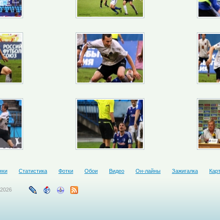
мки
Статистика
Фотки
Обои
Видео
Он-лайны
Зажигалка
Кар
-2026