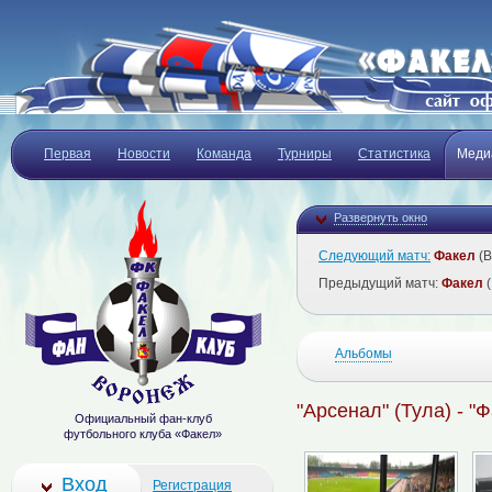
Первая
Новости
Команда
Турниры
Статистика
Меди
Развернуть окно
Следующий матч:
Факел
(В
Предыдущий матч:
Факел
(
Альбомы
"Арсенал" (Тула) - "
Официальный фан-клуб
футбольного клуба «Факел»
Вход
Регистрация