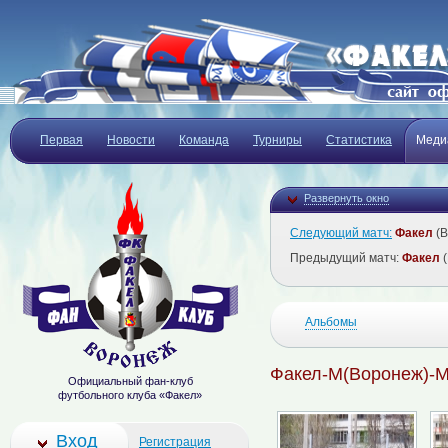
Первая
Новости
Команда
Турниры
Статистика
Меди
Развернуть окно
Следующий матч:
Факел
(В
Предыдущий матч:
Факел
(
Альбомы
Факел-М(Воронеж)-М
Официальный фан-клуб
футбольного клуба «Факел»
Вход
Регистрация