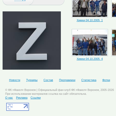
Химки 04.10.2005_1
Химки 04.10.2005_4
Новости
Турниры
Состав
Программки
Статистика
Фотки
© ФК «Факел» Воронеж | Официальный фан-клуб ФК «Факел» Воронеж, 2005-2026
При использовании материалов ссылка на сайт обязательна.
О нас
Реклама
Ссылки