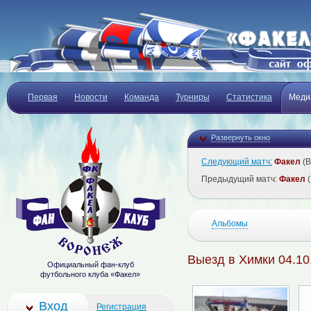
Первая
Новости
Команда
Турниры
Статистика
Меди
Развернуть окно
Следующий матч:
Факел
(В
Предыдущий матч:
Факел
(
Альбомы
Выезд в Химки 04.10
Официальный фан-клуб
футбольного клуба «Факел»
Вход
Регистрация