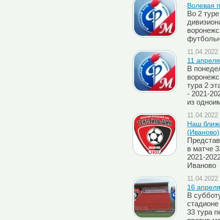
Волевая 
Во 2 туре
дивизион
воронежск
футбольн
11.04.2022 
11 апреля
В понеде
воронежск
тура 2 э
- 2021-20
из однои
11.04.2022 
Наш ближа
(Иваново)
Представ
в матче 3
2021-202
Иваново
11.04.2022 
16 апреля
В субботу
стадионе
33 тура п