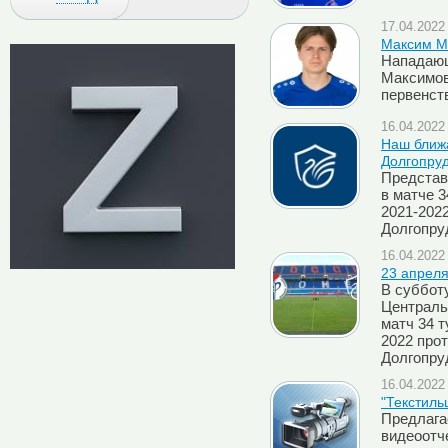
17.04.2022 
Максим М
Нападающ
Максимов
первенст
16.04.2022 
Наш ближ
Долгопру
Представ
в матче 3
2021-202
Долгопру
16.04.2022 
23 апреля
В субботу
Централь
матч 34 т
2022 про
Долгопру
16.04.2022 
"Текстиль
Предлага
видеоотче