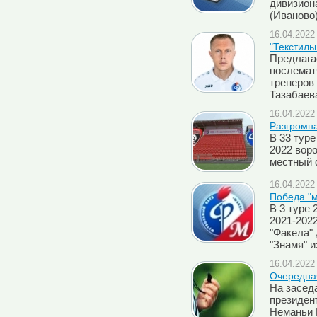
дивизион
(Иваново)
16.04.2022 
"Текстиль
Предлага
послемат
тренеров 
Тазабаев
16.04.2022 
Разгромна
В 33 туре
2022 вор
местный 
16.04.2022 
Победа "
В 3 туре 
2021-202
"Факела"
"Знамя" и
16.04.2022 
Очередна
На засед
президен
Неманьи 