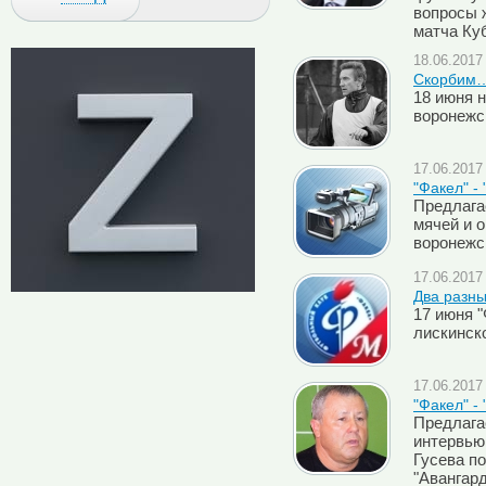
вопросы 
матча Ку
18.06.2017 
Скорбим
18 июня н
воронежс
17.06.2017 
"Факел" -
Предлага
мячей и 
воронежс
17.06.2017 
Два разны
17 июня 
лискинск
17.06.2017 
"Факел" -
Предлага
интервью
Гусева по
"Авангар