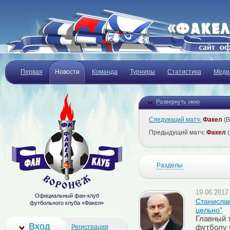
Первая
Новости
Команда
Турниры
Статистика
Меди
Развернуть окно
Следующий матч:
Факел
(В
Предыдущий матч:
Факел
(
Разделы
19.06.2017 
Официальный фан-клуб
Cтанислав
футбольного клуба «Факел»
цельно"
Главный 
Вход
Регистрация
футболу 