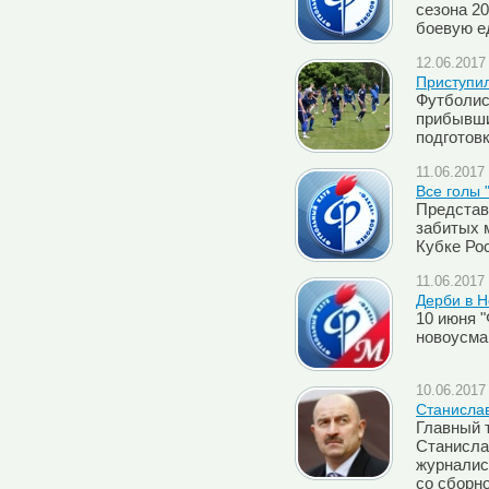
сезона 20
боевую е
12.06.2017 
Приступил
Футболис
прибывши
подготовк
11.06.2017 
Все голы 
Представ
забитых 
Кубке Рос
11.06.2017 
Дерби в 
10 июня 
новоусма
10.06.2017 
Cтанислав
Главный 
Станисла
журналис
со сборн