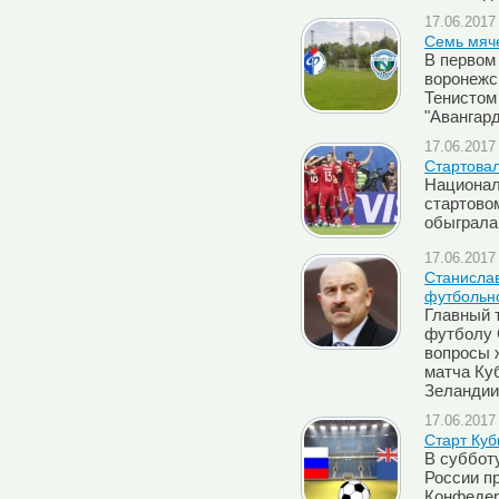
17.06.2017 
Семь мяч
В первом
воронежс
Тенистом
"Авангард"
17.06.2017 
Стартовал
Национал
стартово
обыграла
17.06.2017 
Cтанислав
футбольно
Главный 
футболу 
вопросы 
матча Ку
Зеландии
17.06.2017 
Старт Ку
В суббот
России п
Конфедер