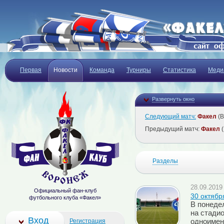
Первая
Новости
Команда
Турниры
Статистика
Меди
Развернуть окно
Следующий матч:
Факел
(В
Предыдущий матч:
Факел
(
Разделы
28.09.2019 
Официальный фан-клуб
30 октябр
футбольного клуба «Факел»
В понедел
на стади
Вход
Регистрация
одноимен