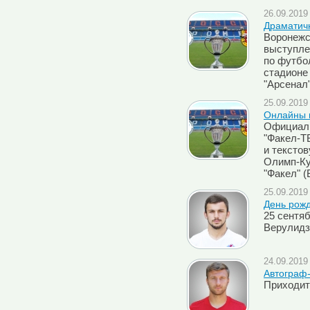
26.09.2019 
Драматич
Воронежс
выступле
по футбо
стадионе
"Арсенал"
25.09.2019 
Онлайны м
Официаль
"Факел-Т
и тексто
Олимп-Ку
"Факел" (
25.09.2019 
День рож
25 сентя
Верулидз
24.09.2019 
Автограф
Приходит