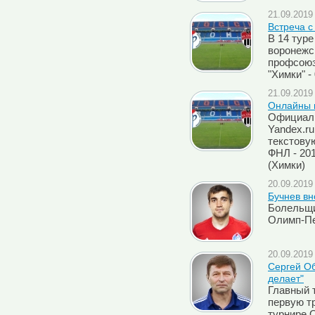
21.09.2019 
Встреча 
В 14 туре
воронежс
профсоюз
"Химки" - 
21.09.2019 
Онлайны м
Официаль
Yandex.r
текстову
ФНЛ - 201
(Химки)
20.09.2019 
Бучнев вн
Болельщи
Олимп-П
20.09.2019 
Сергей Об
делает"
Главный 
первую т
турнире