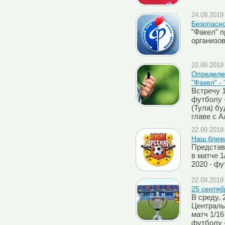
24.09.2019 
Безопасно
"Факел" 
организо
22.09.2019 
Определен
"Факел" -
Встречу 
футболу -
(Тула) б
главе с 
22.09.2019 
Наш ближа
Представ
в матче 1
2020 - фу
22.09.2019 
25 cентяб
В среду, 
Централь
матч 1/1
футболу 