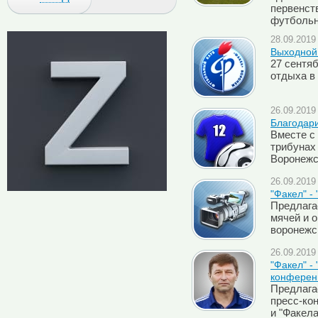
первенст
футбольн
28.09.2019 
Выходной
27 сентя
отдыха в
26.09.2019 
Благодари
Вместе с
трибунах
Воронежс
26.09.2019 
"Факел" -
Предлага
мячей и 
воронежс
26.09.2019 
"Факел" -
конферен
Предлага
пресс-ко
и "Факела