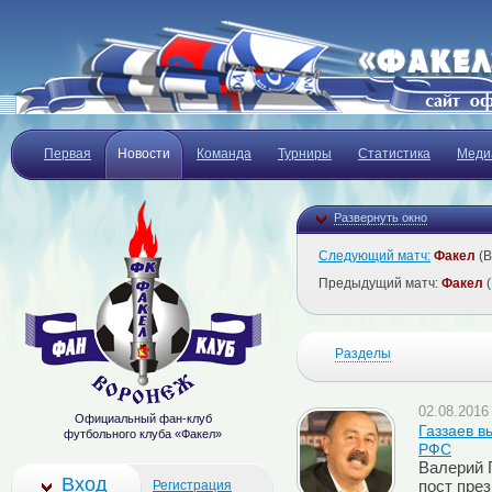
Первая
Новости
Команда
Турниры
Статистика
Меди
Развернуть окно
Следующий матч:
Факел
(В
Предыдущий матч:
Факел
(
Разделы
02.08.2016 
Официальный фан-клуб
Газзаев в
футбольного клуба «Факел»
РФС
Валерий 
Вход
Регистрация
пост пре