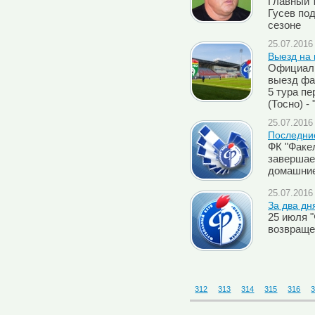
Главный 
Гусев по
сезоне
25.07.2016 
Выезд на 
Официаль
выезд фа
5 тура пе
(Тосно) -
25.07.2016 
Последни
ФК "Факел
завершае
домашние
25.07.2016 
За два дн
25 июля 
возвраще
312
313
314
315
316