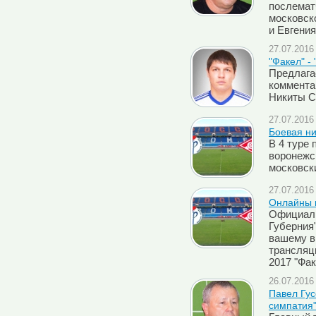
послемат
московск
и Евгени
27.07.2016 
"Факел" -
Предлага
коммента
Никиты С
27.07.2016 
Боевая н
В 4 туре 
воронежс
московски
27.07.2016 
Онлайны м
Официаль
Губерния"
вашему в
трансляци
2017 "Фак
26.07.2016 
Павел Гус
симпатия