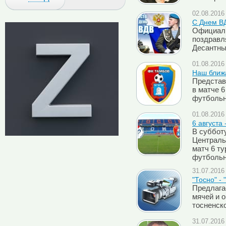
02.08.2016 
С Днем ВД
Официаль
поздравл
Десантны
01.08.2016 
Наш ближа
Представ
в матче 6
футбольн
01.08.2016 
6 августа 
В субботу
Централь
матч 6 ту
футбольн
31.07.2016 
"Тосно" -
Предлага
мячей и 
тосненск
31.07.2016 