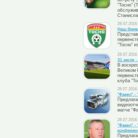
"Тосно" (
обслужив
Станисла
28.07.2016 
Наш ближа
Представ
первенст
"Тосно" и
28.07.2016 
31 июля -
В воскрес
Великом 
первенст
клуба "То
28.07.2016 
"Факел" -
Предлаг
видеоотч
матче "Фа
28.07.2016 
"Факел" -
конферен
Предлага