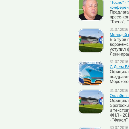
"Тосно" -
конферен
Предлага
пресс-ко
"Тосно",
31.07.2016 
Молодой 
В 5 туре 
воронежс
уступил 
Ленинград
31.07.2016 
C Днем В
Официаль
поздравл
Морского
31.07.2016 
Онлайны м
Официаль
Sportbox
и тексто
ФНЛ - 201
- "Факел"
30.07.2016 